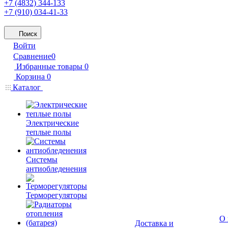
+7 (4832) 344-133
+7 (910) 034-41-33
Поиск
Войти
Сравнение
0
Избранные товары
0
Корзина
0
Каталог
Электрические
теплые полы
Системы
антиобледенения
Терморегуляторы
О 
Доставка и