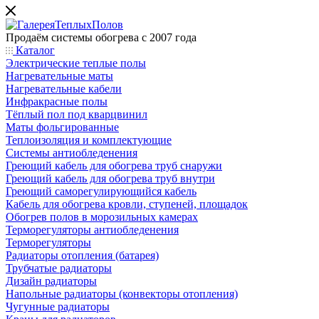
Продаём системы обогрева с 2007 года
Каталог
Электрические теплые полы
Нагревательные маты
Нагревательные кабели
Инфракрасные полы
Тёплый пол под кварцвинил
Маты фольгированные
Теплоизоляция и комплектующие
Системы антиобледенения
Греющий кабель для обогрева труб снаружи
Греющий кабель для обогрева труб внутри
Греющий саморегулирующийся кабель
Кабель для обогрева кровли, ступеней, площадок
Обогрев полов в морозильных камерах
Терморегуляторы антиобледенения
Терморегуляторы
Радиаторы отопления (батарея)
Трубчатые радиаторы
Дизайн радиаторы
Напольные радиаторы (конвекторы отопления)
Чугунные радиаторы