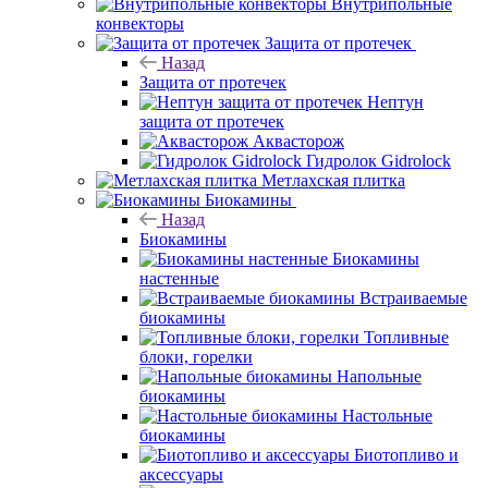
Внутрипольные
конвекторы
Защита от протечек
Назад
Защита от протечек
Нептун
защита от протечек
Аквасторож
Гидролок Gidrolock
Метлахская плитка
Биокамины
Назад
Биокамины
Биокамины
настенные
Встраиваемые
биокамины
Топливные
блоки, горелки
Напольные
биокамины
Настольные
биокамины
Биотопливо и
аксессуары