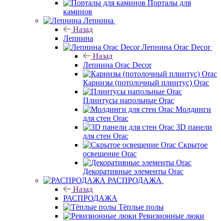
Порталы для
каминов
Лепнина
Назад
Лепнина
Лепнина Orac Decor
Назад
Лепнина Orac Decor
Карнизы (потолочный плинтус) Orac
Плинтусы напольные Orac
Молдинги
для стен Orac
3D панели
для стен Orac
Скрытое
освещение Orac
Декоративные элементы Orac
РАСПРОДАЖА
Назад
РАСПРОДАЖА
Тёплые полы
Ревизионные люки