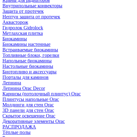
Краны для радиаторов
Внутрипольные конвекторы
Защита от протечек
Нептун защита от протечек
Аквасторож
Гидролок Gidrolock
Метлахская плитка
Биокамины
Биокамины настенные
Встраиваемые биокамины
Топливные блоки, горелки
Напольные биокамины
Настольные биокамины
Биотопливо и аксессуары
Порталы для каминов
Лепнина
Лепнина Orac Decor
Карнизы (потолочный плинтус) Orac
Плинтусы напольные Orac
Молдинги для стен Orac
3D панели для стен Orac
Скрытое освещение Orac
Декоративные элементы Orac
РАСПРОДАЖА
Тёплые полы