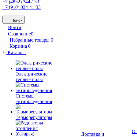
+7 (4832) 344-133
+7 (910) 034-41-33
Поиск
Войти
Сравнение
0
Избранные товары
0
Корзина
0
Каталог
Электрические
теплые полы
Системы
антиобледенения
Терморегуляторы
О 
Доставка и