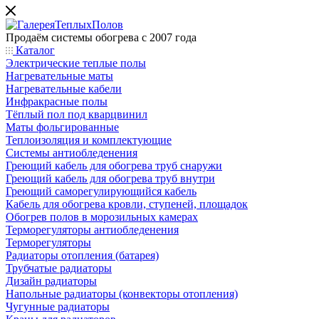
Продаём системы обогрева с 2007 года
Каталог
Электрические теплые полы
Нагревательные маты
Нагревательные кабели
Инфракрасные полы
Тёплый пол под кварцвинил
Маты фольгированные
Теплоизоляция и комплектующие
Системы антиобледенения
Греющий кабель для обогрева труб снаружи
Греющий кабель для обогрева труб внутри
Греющий саморегулирующийся кабель
Кабель для обогрева кровли, ступеней, площадок
Обогрев полов в морозильных камерах
Терморегуляторы антиобледенения
Терморегуляторы
Радиаторы отопления (батарея)
Трубчатые радиаторы
Дизайн радиаторы
Напольные радиаторы (конвекторы отопления)
Чугунные радиаторы