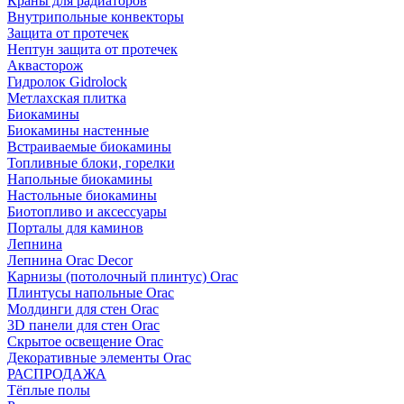
Краны для радиаторов
Внутрипольные конвекторы
Защита от протечек
Нептун защита от протечек
Аквасторож
Гидролок Gidrolock
Метлахская плитка
Биокамины
Биокамины настенные
Встраиваемые биокамины
Топливные блоки, горелки
Напольные биокамины
Настольные биокамины
Биотопливо и аксессуары
Порталы для каминов
Лепнина
Лепнина Orac Decor
Карнизы (потолочный плинтус) Orac
Плинтусы напольные Orac
Молдинги для стен Orac
3D панели для стен Orac
Скрытое освещение Orac
Декоративные элементы Orac
РАСПРОДАЖА
Тёплые полы