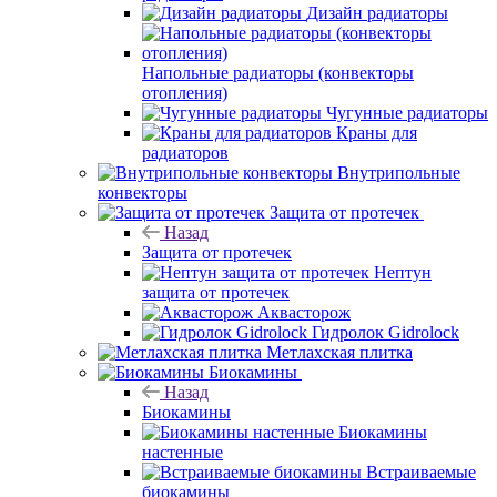
Дизайн радиаторы
Напольные радиаторы (конвекторы
отопления)
Чугунные радиаторы
Краны для
радиаторов
Внутрипольные
конвекторы
Защита от протечек
Назад
Защита от протечек
Нептун
защита от протечек
Аквасторож
Гидролок Gidrolock
Метлахская плитка
Биокамины
Назад
Биокамины
Биокамины
настенные
Встраиваемые
биокамины