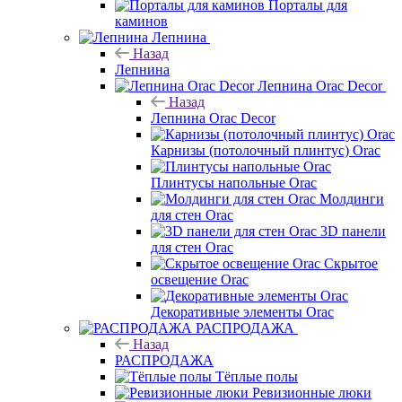
Порталы для
каминов
Лепнина
Назад
Лепнина
Лепнина Orac Decor
Назад
Лепнина Orac Decor
Карнизы (потолочный плинтус) Orac
Плинтусы напольные Orac
Молдинги
для стен Orac
3D панели
для стен Orac
Скрытое
освещение Orac
Декоративные элементы Orac
РАСПРОДАЖА
Назад
РАСПРОДАЖА
Тёплые полы
Ревизионные люки