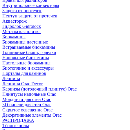
Краны для радиаторов
Внутрипольные конвекторы
Защита от протечек
Нептун защита от протечек
Аквасторож
Гидролок Gidrolock
Метлахская плитка
Биокамины
Биокамины настенные
Встраиваемые биокамины
Топливные блоки, горелки
Напольные биокамины
Настольные биокамины
Биотопливо и аксессуары
Порталы для каминов
Лепнина
Лепнина Orac Decor
Карнизы (потолочный плинтус) Orac
Плинтусы напольные Orac
Молдинги для стен Orac
3D панели для стен Orac
Скрытое освещение Orac
Декоративные элементы Orac
РАСПРОДАЖА
Тёплые полы