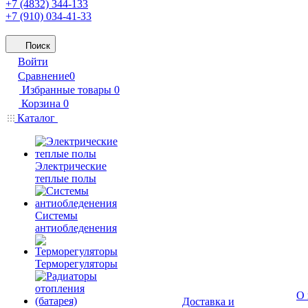
+7 (4832) 344-133
+7 (910) 034-41-33
Поиск
Войти
Сравнение
0
Избранные товары
0
Корзина
0
Каталог
Электрические
теплые полы
Системы
антиобледенения
Терморегуляторы
О 
Доставка и