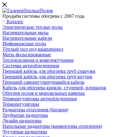
Продаём системы обогрева с 2007 года
Каталог
Электрические теплые полы
Нагревательные маты
Нагревательные кабели
Инфракрасные полы
Тёплый пол под кварцвинил
Маты фольгированные
Теплоизоляция и комплектующие
Системы антиобледенения
Греющий кабель для обогрева труб снаружи
Греющий кабель для обогрева труб внутри
Греющий саморегулирующийся кабель
Кабель для обогрева кровли, ступеней, площадок
Обогрев полов в морозильных камерах
Терморегуляторы антиобледенения
Терморегуляторы
Радиаторы отопления (батарея)
Трубчатые радиаторы
Дизайн радиаторы
Напольные радиаторы (конвекторы отопления)
Чугунные радиаторы