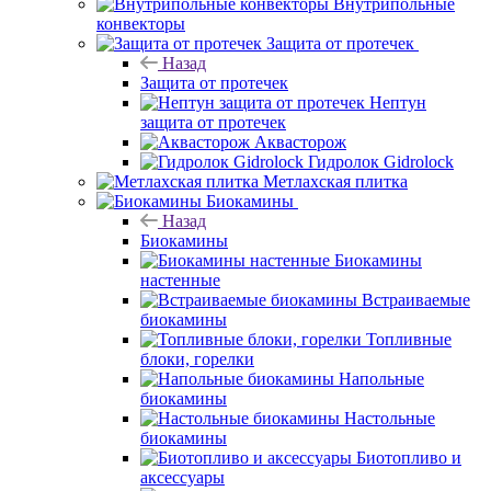
Внутрипольные
конвекторы
Защита от протечек
Назад
Защита от протечек
Нептун
защита от протечек
Аквасторож
Гидролок Gidrolock
Метлахская плитка
Биокамины
Назад
Биокамины
Биокамины
настенные
Встраиваемые
биокамины
Топливные
блоки, горелки
Напольные
биокамины
Настольные
биокамины
Биотопливо и
аксессуары