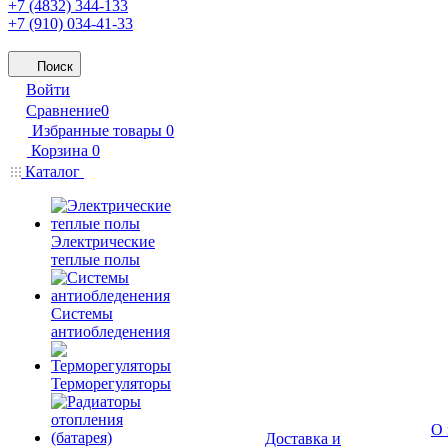
+7 (4832) 344-133
+7 (910) 034-41-33
Поиск
Войти
Сравнение
0
Избранные товары
0
Корзина
0
Каталог
Электрические
теплые полы
Системы
антиобледенения
Терморегуляторы
О 
Доставка и