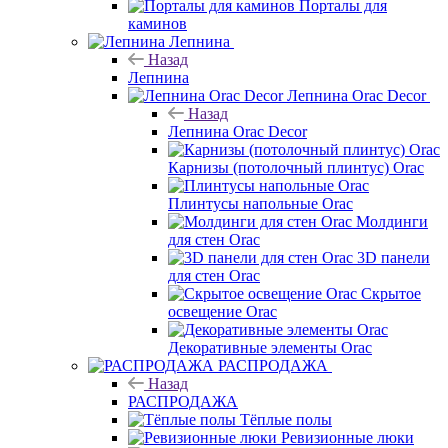
Порталы для
каминов
Лепнина
Назад
Лепнина
Лепнина Orac Decor
Назад
Лепнина Orac Decor
Карнизы (потолочный плинтус) Orac
Плинтусы напольные Orac
Молдинги
для стен Orac
3D панели
для стен Orac
Скрытое
освещение Orac
Декоративные элементы Orac
РАСПРОДАЖА
Назад
РАСПРОДАЖА
Тёплые полы
Ревизионные люки