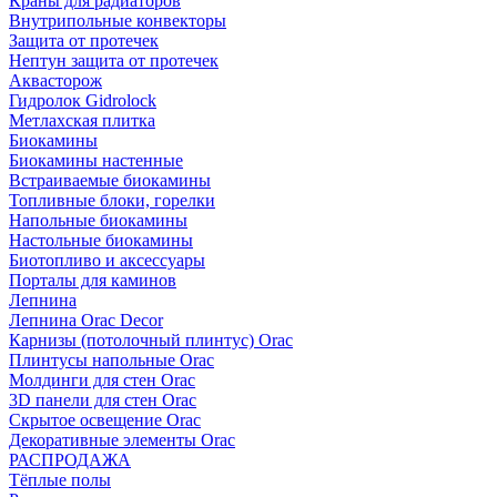
Краны для радиаторов
Внутрипольные конвекторы
Защита от протечек
Нептун защита от протечек
Аквасторож
Гидролок Gidrolock
Метлахская плитка
Биокамины
Биокамины настенные
Встраиваемые биокамины
Топливные блоки, горелки
Напольные биокамины
Настольные биокамины
Биотопливо и аксессуары
Порталы для каминов
Лепнина
Лепнина Orac Decor
Карнизы (потолочный плинтус) Orac
Плинтусы напольные Orac
Молдинги для стен Orac
3D панели для стен Orac
Скрытое освещение Orac
Декоративные элементы Orac
РАСПРОДАЖА
Тёплые полы