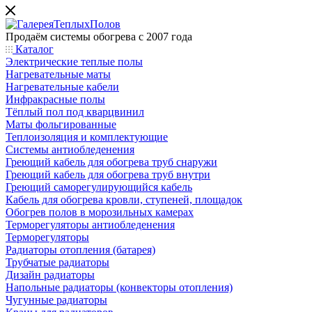
Продаём системы обогрева с 2007 года
Каталог
Электрические теплые полы
Нагревательные маты
Нагревательные кабели
Инфракрасные полы
Тёплый пол под кварцвинил
Маты фольгированные
Теплоизоляция и комплектующие
Системы антиобледенения
Греющий кабель для обогрева труб снаружи
Греющий кабель для обогрева труб внутри
Греющий саморегулирующийся кабель
Кабель для обогрева кровли, ступеней, площадок
Обогрев полов в морозильных камерах
Терморегуляторы антиобледенения
Терморегуляторы
Радиаторы отопления (батарея)
Трубчатые радиаторы
Дизайн радиаторы
Напольные радиаторы (конвекторы отопления)
Чугунные радиаторы