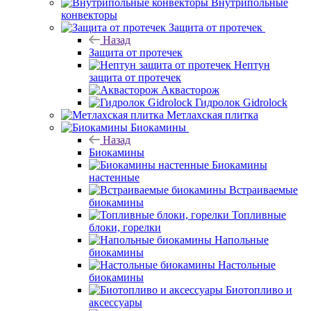
Внутрипольные
конвекторы
Защита от протечек
Назад
Защита от протечек
Нептун
защита от протечек
Аквасторож
Гидролок Gidrolock
Метлахская плитка
Биокамины
Назад
Биокамины
Биокамины
настенные
Встраиваемые
биокамины
Топливные
блоки, горелки
Напольные
биокамины
Настольные
биокамины
Биотопливо и
аксессуары