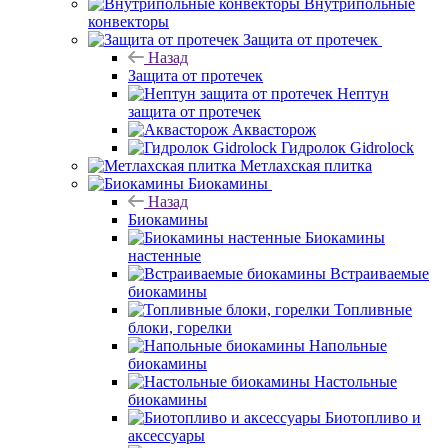
Внутрипольные
конвекторы
Защита от протечек
Назад
Защита от протечек
Нептун
защита от протечек
Аквасторож
Гидролок Gidrolock
Метлахская плитка
Биокамины
Назад
Биокамины
Биокамины
настенные
Встраиваемые
биокамины
Топливные
блоки, горелки
Напольные
биокамины
Настольные
биокамины
Биотопливо и
аксессуары