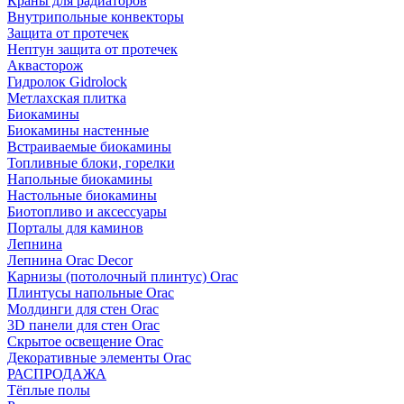
Краны для радиаторов
Внутрипольные конвекторы
Защита от протечек
Нептун защита от протечек
Аквасторож
Гидролок Gidrolock
Метлахская плитка
Биокамины
Биокамины настенные
Встраиваемые биокамины
Топливные блоки, горелки
Напольные биокамины
Настольные биокамины
Биотопливо и аксессуары
Порталы для каминов
Лепнина
Лепнина Orac Decor
Карнизы (потолочный плинтус) Orac
Плинтусы напольные Orac
Молдинги для стен Orac
3D панели для стен Orac
Скрытое освещение Orac
Декоративные элементы Orac
РАСПРОДАЖА
Тёплые полы