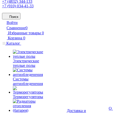
+7 (4832) 344-133
+7 (910) 034-41-33
Поиск
Войти
Сравнение
0
Избранные товары
0
Корзина
0
Каталог
Электрические
теплые полы
Системы
антиобледенения
Терморегуляторы
О 
Доставка и