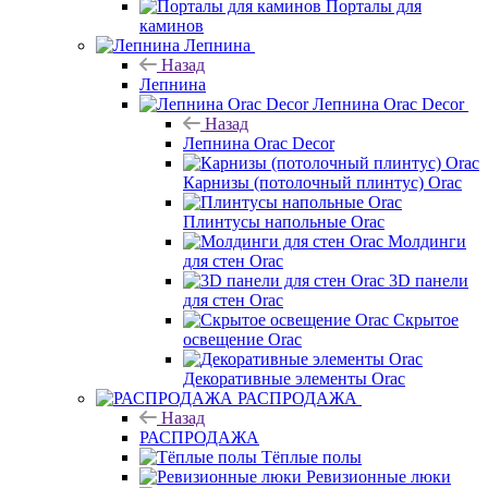
Порталы для
каминов
Лепнина
Назад
Лепнина
Лепнина Orac Decor
Назад
Лепнина Orac Decor
Карнизы (потолочный плинтус) Orac
Плинтусы напольные Orac
Молдинги
для стен Orac
3D панели
для стен Orac
Скрытое
освещение Orac
Декоративные элементы Orac
РАСПРОДАЖА
Назад
РАСПРОДАЖА
Тёплые полы
Ревизионные люки