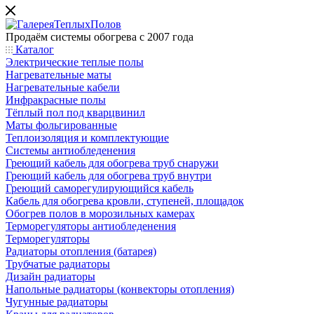
Продаём системы обогрева с 2007 года
Каталог
Электрические теплые полы
Нагревательные маты
Нагревательные кабели
Инфракрасные полы
Тёплый пол под кварцвинил
Маты фольгированные
Теплоизоляция и комплектующие
Системы антиобледенения
Греющий кабель для обогрева труб снаружи
Греющий кабель для обогрева труб внутри
Греющий саморегулирующийся кабель
Кабель для обогрева кровли, ступеней, площадок
Обогрев полов в морозильных камерах
Терморегуляторы антиобледенения
Терморегуляторы
Радиаторы отопления (батарея)
Трубчатые радиаторы
Дизайн радиаторы
Напольные радиаторы (конвекторы отопления)
Чугунные радиаторы