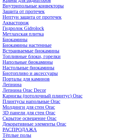
Краны для радиаторов
Внутрипольные конвекторы
Защита от протечек
Нептун защита от протечек
Аквасторож
Гидролок Gidrolock
Метлахская плитка
Биокамины
Биокамины настенные
Встраиваемые биокамины
Топливные блоки, горелки
Напольные биокамины
Настольные биокамины
Биотопливо и аксессуары
Порталы для каминов
Лепнина
Лепнина Orac Decor
Карнизы (потолочный плинтус) Orac
Плинтусы напольные Orac
Молдинги для стен Orac
3D панели для стен Orac
Скрытое освещение Orac
Декоративные элементы Orac
РАСПРОДАЖА
Тёплые полы