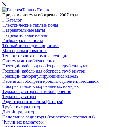
Продаём системы обогрева с 2007 года
Каталог
Электрические теплые полы
Нагревательные маты
Нагревательные кабели
Инфракрасные полы
Тёплый пол под кварцвинил
Маты фольгированные
Теплоизоляция и комплектующие
Системы антиобледенения
Греющий кабель для обогрева труб снаружи
Греющий кабель для обогрева труб внутри
Греющий саморегулирующийся кабель
Кабель для обогрева кровли, ступеней, площадок
Обогрев полов в морозильных камерах
Терморегуляторы антиобледенения
Терморегуляторы
Радиаторы отопления (батарея)
Трубчатые радиаторы
Дизайн радиаторы
Напольные радиаторы (конвекторы отопления)
Чугунные радиаторы