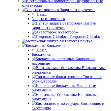
Внутрипольные
конвекторы
Защита от протечек
Назад
Защита от протечек
Нептун
защита от протечек
Аквасторож
Гидролок Gidrolock
Метлахская плитка
Биокамины
Назад
Биокамины
Биокамины
настенные
Встраиваемые
биокамины
Топливные
блоки, горелки
Напольные
биокамины
Настольные
биокамины
Биотопливо и
аксессуары