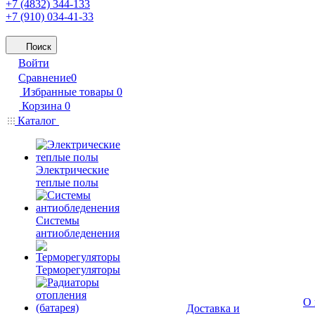
+7 (4832) 344-133
+7 (910) 034-41-33
Поиск
Войти
Сравнение
0
Избранные товары
0
Корзина
0
Каталог
Электрические
теплые полы
Системы
антиобледенения
Терморегуляторы
О 
Доставка и