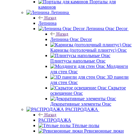
Порталы для
каминов
Лепнина
Назад
Лепнина
Лепнина Orac Decor
Назад
Лепнина Orac Decor
Карнизы (потолочный плинтус) Orac
Плинтусы напольные Orac
Молдинги
для стен Orac
3D панели
для стен Orac
Скрытое
освещение Orac
Декоративные элементы Orac
РАСПРОДАЖА
Назад
РАСПРОДАЖА
Тёплые полы
Ревизионные люки