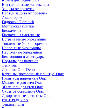
Краны для радиаторов
Внутрипольные конвекторы
Защита от протечек
Нептун защита от протечек
Аквасторож
Гидролок Gidrolock
Метлахская плитка
Биокамины
Биокамины настенные
Встраиваемые биокамины
Топливные блоки, горелки
Напольные биокамины
Настольные биокамины
Биотопливо и аксессуары
Порталы для каминов
Лепнина
Лепнина Orac Decor
Карнизы (потолочный плинтус) Orac
Плинтусы напольные Orac
Молдинги для стен Orac
3D панели для стен Orac
Скрытое освещение Orac
Декоративные элементы Orac
РАСПРОДАЖА
Тёплые полы