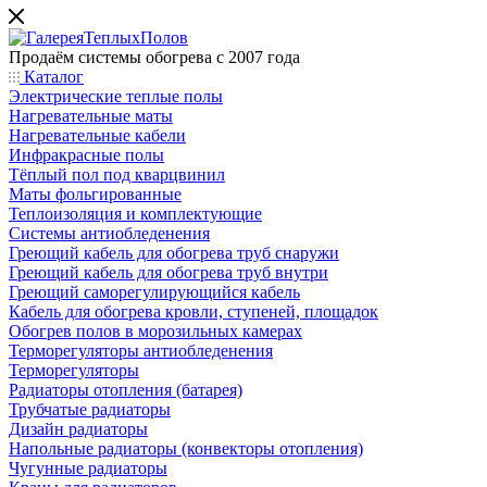
Продаём системы обогрева с 2007 года
Каталог
Электрические теплые полы
Нагревательные маты
Нагревательные кабели
Инфракрасные полы
Тёплый пол под кварцвинил
Маты фольгированные
Теплоизоляция и комплектующие
Системы антиобледенения
Греющий кабель для обогрева труб снаружи
Греющий кабель для обогрева труб внутри
Греющий саморегулирующийся кабель
Кабель для обогрева кровли, ступеней, площадок
Обогрев полов в морозильных камерах
Терморегуляторы антиобледенения
Терморегуляторы
Радиаторы отопления (батарея)
Трубчатые радиаторы
Дизайн радиаторы
Напольные радиаторы (конвекторы отопления)
Чугунные радиаторы