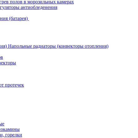
грев полов в морозильных камерах
гуляторы антиобледенения
ния (батарея)
Напольные радиаторы (конвекторы отопления)
ов
векторы
от протечек
ые
иокамины
и, горелки