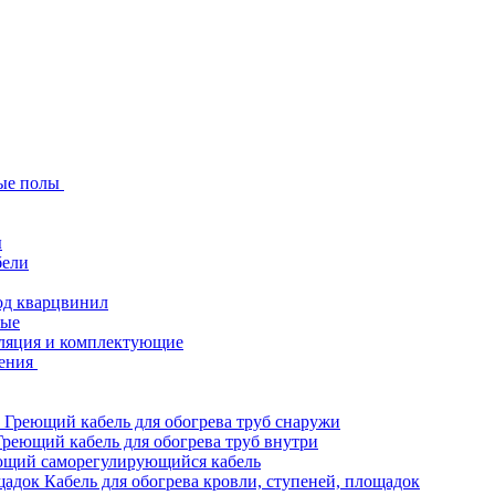
ые полы
ы
бели
од кварцвинил
ные
ляция и комплектующие
ения
Греющий кабель для обогрева труб снаружи
Греющий кабель для обогрева труб внутри
ющий саморегулирующийся кабель
Кабель для обогрева кровли, ступеней, площадок