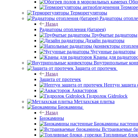
Обо
Терморе
Терморегуляторы
Радиаторы отопле
Назад
Радиаторы отопления (батарея)
Трубчатые радиаторы
Дизайн радиаторы
Чугунные радиаторы
Краны для радиатор
Внутрипольные кон
Защита от протечек
Назад
Защита от протечек
Нептун защита 
Аквасторож
Гидролок Gidrolock
Метлахская плитка
Биокамины
Назад
Биокамины
Биокамины настенн
Встраиваемые б
Топливные блок