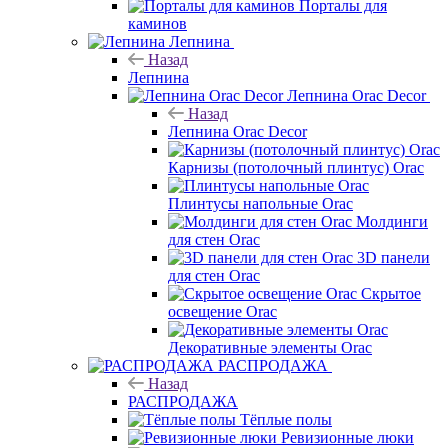
Порталы для
каминов
Лепнина
Назад
Лепнина
Лепнина Orac Decor
Назад
Лепнина Orac Decor
Карнизы (потолочный плинтус) Orac
Плинтусы напольные Orac
Молдинги
для стен Orac
3D панели
для стен Orac
Скрытое
освещение Orac
Декоративные элементы Orac
РАСПРОДАЖА
Назад
РАСПРОДАЖА
Тёплые полы
Ревизионные люки