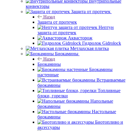
Внутрипольные
конвекторы
Защита от протечек
Назад
Защита от протечек
Нептун
защита от протечек
Аквасторож
Гидролок Gidrolock
Метлахская плитка
Биокамины
Назад
Биокамины
Биокамины
настенные
Встраиваемые
биокамины
Топливные
блоки, горелки
Напольные
биокамины
Настольные
биокамины
Биотопливо и
аксессуары