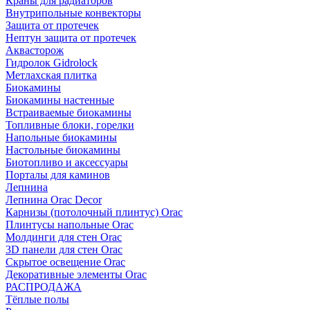
Краны для радиаторов
Внутрипольные конвекторы
Защита от протечек
Нептун защита от протечек
Аквасторож
Гидролок Gidrolock
Метлахская плитка
Биокамины
Биокамины настенные
Встраиваемые биокамины
Топливные блоки, горелки
Напольные биокамины
Настольные биокамины
Биотопливо и аксессуары
Порталы для каминов
Лепнина
Лепнина Orac Decor
Карнизы (потолочный плинтус) Orac
Плинтусы напольные Orac
Молдинги для стен Orac
3D панели для стен Orac
Скрытое освещение Orac
Декоративные элементы Orac
РАСПРОДАЖА
Тёплые полы