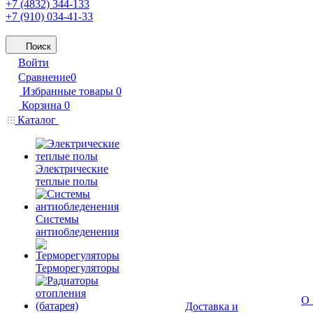
+7 (4832) 344-133
+7 (910) 034-41-33
Поиск
Войти
Сравнение
0
Избранные товары
0
Корзина
0
Каталог
Электрические
теплые полы
Системы
антиобледенения
Терморегуляторы
О 
Доставка и