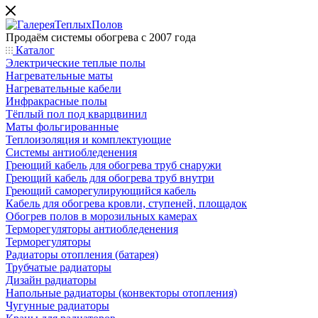
Продаём системы обогрева с 2007 года
Каталог
Электрические теплые полы
Нагревательные маты
Нагревательные кабели
Инфракрасные полы
Тёплый пол под кварцвинил
Маты фольгированные
Теплоизоляция и комплектующие
Системы антиобледенения
Греющий кабель для обогрева труб снаружи
Греющий кабель для обогрева труб внутри
Греющий саморегулирующийся кабель
Кабель для обогрева кровли, ступеней, площадок
Обогрев полов в морозильных камерах
Терморегуляторы антиобледенения
Терморегуляторы
Радиаторы отопления (батарея)
Трубчатые радиаторы
Дизайн радиаторы
Напольные радиаторы (конвекторы отопления)
Чугунные радиаторы