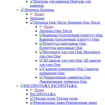
Порталы для
каминов
Лепнина
Назад
Лепнина
Лепнина Orac Decor
Назад
Лепнина Orac Decor
Карнизы (потолочный плинтус) Orac
Плинтусы напольные Orac
Молдинги
для стен Orac
3D панели
для стен Orac
Скрытое
освещение Orac
Декоративные элементы Orac
РАСПРОДАЖА
Назад
РАСПРОДАЖА
Тёплые полы
Ревизионные люки