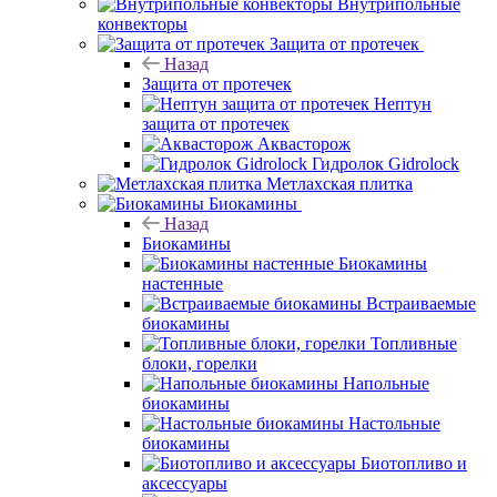
Внутрипольные
конвекторы
Защита от протечек
Назад
Защита от протечек
Нептун
защита от протечек
Аквасторож
Гидролок Gidrolock
Метлахская плитка
Биокамины
Назад
Биокамины
Биокамины
настенные
Встраиваемые
биокамины
Топливные
блоки, горелки
Напольные
биокамины
Настольные
биокамины
Биотопливо и
аксессуары