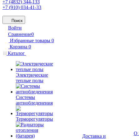
+7 (4832) 344-133
+7 (910) 034-41-33
Поиск
Войти
Сравнение
0
Избранные товары
0
Корзина
0
Каталог
Электрические
теплые полы
Системы
антиобледенения
Терморегуляторы
О 
Доставка и