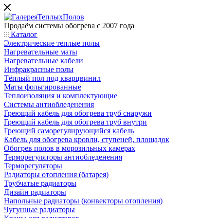
Продаём системы обогрева с 2007 года
Каталог
Электрические теплые полы
Нагревательные маты
Нагревательные кабели
Инфракрасные полы
Тёплый пол под кварцвинил
Маты фольгированные
Теплоизоляция и комплектующие
Системы антиобледенения
Греющий кабель для обогрева труб снаружи
Греющий кабель для обогрева труб внутри
Греющий саморегулирующийся кабель
Кабель для обогрева кровли, ступеней, площадок
Обогрев полов в морозильных камерах
Терморегуляторы антиобледенения
Терморегуляторы
Радиаторы отопления (батарея)
Трубчатые радиаторы
Дизайн радиаторы
Напольные радиаторы (конвекторы отопления)
Чугунные радиаторы