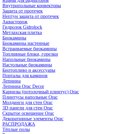
Краны для радиаторов
Внутрипольные конвекторы
Защита от протечек
Нептун защита от протечек
Аквасторож
Гидролок Gidrolock
Метлахская плитка
Биокамины
Биокамины настенные
Встраиваемые биокамины
Топливные блоки, горелки
Напольные биокамины
Настольные биокамины
Биотопливо и аксессуары
Порталы для каминов
Лепнина
Лепнина Orac Decor
Карнизы (потолочный плинтус) Orac
Плинтусы напольные Orac
Молдинги для стен Orac
3D панели для стен Orac
Скрытое освещение Orac
Декоративные элементы Orac
РАСПРОДАЖА
Тёплые полы