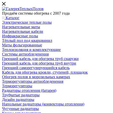
Продаём системы обогрева с 2007 года
Каталог
Электрические теплые полы
Нагревательные маты
Нагревательные кабели
Инфракрасные полы
Тёплый пол под кварцвинил
Маты фольгированные
Теплоизоляция и комплектующие
Системы антиобледенения
Греющий кабель для обогрева труб снаружи
Греющий кабель для обогрева труб внутри
Греющий саморегулирующийся кабель
Кабель для обогрева кровли, ступеней, площадок
Обогрев полов в морозильных камерах
Терморегуляторы антиобледенения
Терморегуляторы
Радиаторы отопления (батарея)
Трубчатые радиаторы
Дизайн радиаторы
Напольные радиаторы (конвекторы отопления)
Чугунные радиаторы