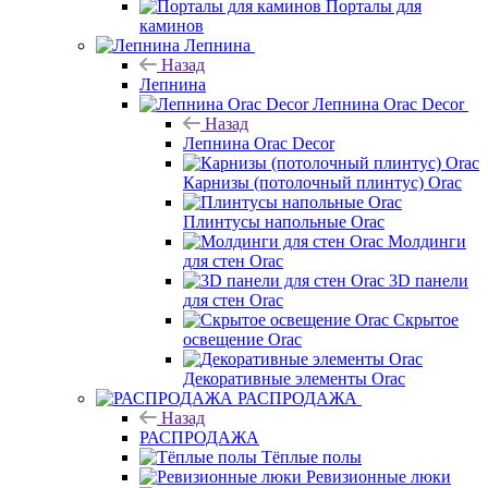
Порталы для
каминов
Лепнина
Назад
Лепнина
Лепнина Orac Decor
Назад
Лепнина Orac Decor
Карнизы (потолочный плинтус) Orac
Плинтусы напольные Orac
Молдинги
для стен Orac
3D панели
для стен Orac
Скрытое
освещение Orac
Декоративные элементы Orac
РАСПРОДАЖА
Назад
РАСПРОДАЖА
Тёплые полы
Ревизионные люки