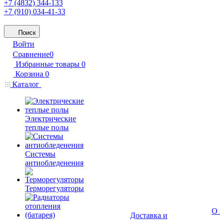
+7 (4832) 344-133
+7 (910) 034-41-33
Поиск
Войти
Сравнение
0
Избранные товары
0
Корзина
0
Каталог
Электрические
теплые полы
Системы
антиобледенения
Терморегуляторы
О 
Доставка и