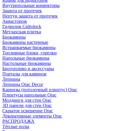
Краны для радиаторов
Внутрипольные конвекторы
Защита от протечек
Нептун защита от протечек
Аквасторож
Гидролок Gidrolock
Метлахская плитка
Биокамины
Биокамины настенные
Встраиваемые биокамины
Топливные блоки, горелки
Напольные биокамины
Настольные биокамины
Биотопливо и аксессуары
Порталы для каминов
Лепнина
Лепнина Orac Decor
Карнизы (потолочный плинтус) Orac
Плинтусы напольные Orac
Молдинги для стен Orac
3D панели для стен Orac
Скрытое освещение Orac
Декоративные элементы Orac
РАСПРОДАЖА
Тёплые полы