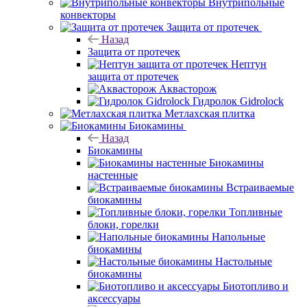
Внутрипольные
конвекторы
Защита от протечек
Назад
Защита от протечек
Нептун
защита от протечек
Аквасторож
Гидролок Gidrolock
Метлахская плитка
Биокамины
Назад
Биокамины
Биокамины
настенные
Встраиваемые
биокамины
Топливные
блоки, горелки
Напольные
биокамины
Настольные
биокамины
Биотопливо и
аксессуары