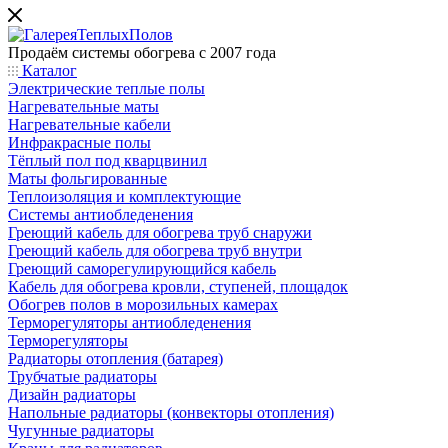
Продаём системы обогрева с 2007 года
Каталог
Электрические теплые полы
Нагревательные маты
Нагревательные кабели
Инфракрасные полы
Тёплый пол под кварцвинил
Маты фольгированные
Теплоизоляция и комплектующие
Системы антиобледенения
Греющий кабель для обогрева труб снаружи
Греющий кабель для обогрева труб внутри
Греющий саморегулирующийся кабель
Кабель для обогрева кровли, ступеней, площадок
Обогрев полов в морозильных камерах
Терморегуляторы антиобледенения
Терморегуляторы
Радиаторы отопления (батарея)
Трубчатые радиаторы
Дизайн радиаторы
Напольные радиаторы (конвекторы отопления)
Чугунные радиаторы