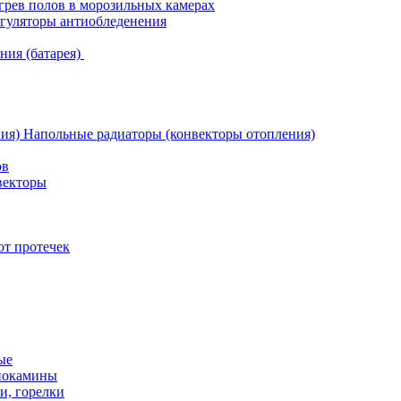
грев полов в морозильных камерах
гуляторы антиобледенения
ния (батарея)
Напольные радиаторы (конвекторы отопления)
ов
векторы
от протечек
ые
иокамины
и, горелки