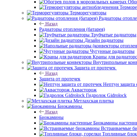
Обо
Терморе
Терморегуляторы
Радиаторы отопле
Назад
Радиаторы отопления (батарея)
Трубчатые радиаторы
Дизайн радиаторы
Чугунные радиаторы
Краны для радиатор
Внутрипольные кон
Защита от протечек
Назад
Защита от протечек
Нептун защита 
Аквасторож
Гидролок Gidrolock
Метлахская плитка
Биокамины
Назад
Биокамины
Биокамины настенн
Встраиваемые б
Топливные блок