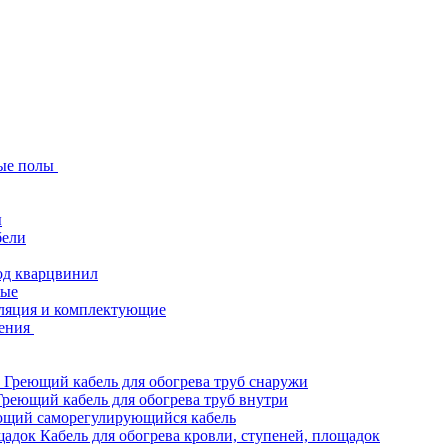
ые полы
ы
бели
од кварцвинил
ные
ляция и комплектующие
ения
Греющий кабель для обогрева труб снаружи
Греющий кабель для обогрева труб внутри
ющий саморегулирующийся кабель
Кабель для обогрева кровли, ступеней, площадок