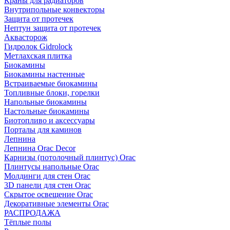
Краны для радиаторов
Внутрипольные конвекторы
Защита от протечек
Нептун защита от протечек
Аквасторож
Гидролок Gidrolock
Метлахская плитка
Биокамины
Биокамины настенные
Встраиваемые биокамины
Топливные блоки, горелки
Напольные биокамины
Настольные биокамины
Биотопливо и аксессуары
Порталы для каминов
Лепнина
Лепнина Orac Decor
Карнизы (потолочный плинтус) Orac
Плинтусы напольные Orac
Молдинги для стен Orac
3D панели для стен Orac
Скрытое освещение Orac
Декоративные элементы Orac
РАСПРОДАЖА
Тёплые полы