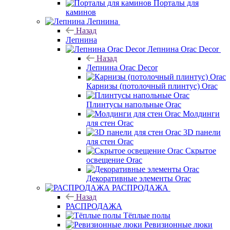
Порталы для
каминов
Лепнина
Назад
Лепнина
Лепнина Orac Decor
Назад
Лепнина Orac Decor
Карнизы (потолочный плинтус) Orac
Плинтусы напольные Orac
Молдинги
для стен Orac
3D панели
для стен Orac
Скрытое
освещение Orac
Декоративные элементы Orac
РАСПРОДАЖА
Назад
РАСПРОДАЖА
Тёплые полы
Ревизионные люки