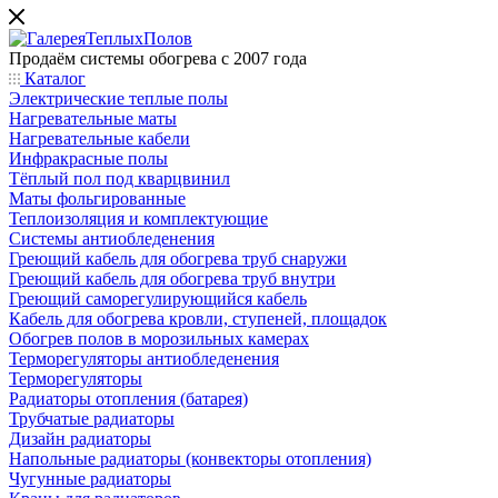
Продаём системы обогрева с 2007 года
Каталог
Электрические теплые полы
Нагревательные маты
Нагревательные кабели
Инфракрасные полы
Тёплый пол под кварцвинил
Маты фольгированные
Теплоизоляция и комплектующие
Системы антиобледенения
Греющий кабель для обогрева труб снаружи
Греющий кабель для обогрева труб внутри
Греющий саморегулирующийся кабель
Кабель для обогрева кровли, ступеней, площадок
Обогрев полов в морозильных камерах
Терморегуляторы антиобледенения
Терморегуляторы
Радиаторы отопления (батарея)
Трубчатые радиаторы
Дизайн радиаторы
Напольные радиаторы (конвекторы отопления)
Чугунные радиаторы