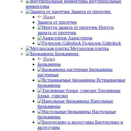
Внутрипольные
конвекторы
Защита от протечек
Назад
Защита от протечек
Нептун
защита от протечек
Аквасторож
Гидролок Gidrolock
Метлахская плитка
Биокамины
Назад
Биокамины
Биокамины
настенные
Встраиваемые
биокамины
Топливные
блоки, горелки
Напольные
биокамины
Настольные
биокамины
Биотопливо и
аксессуары