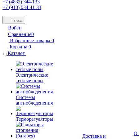
+7 (4832) 344-133
+7 (910) 034-41-33
Поиск
Войти
Сравнение
0
Избранные товары
0
Корзина
0
Каталог
Электрические
теплые полы
Системы
антиобледенения
Терморегуляторы
О 
Доставка и