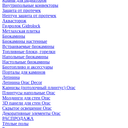
Краны для радиаторов
Внутрипольные конвекторы
Защита от протечек
Нептун защита от протечек
Аквасторож
Гидролок Gidrolock
Метлахская плитка
Биокамины
Биокамины настенные
Встраиваемые биокамины
Топливные блоки, горелки
Напольные биокамины
Настольные биокамины
Биотопливо и аксессуары
Порталы для каминов
Лепнина
Лепнина Orac Decor
Карнизы (потолочный плинтус) Orac
Плинтусы напольные Orac
Молдинги для стен Orac
3D панели для стен Orac
Скрытое освещение Orac
Декоративные элементы Orac
РАСПРОДАЖА
Тёплые полы