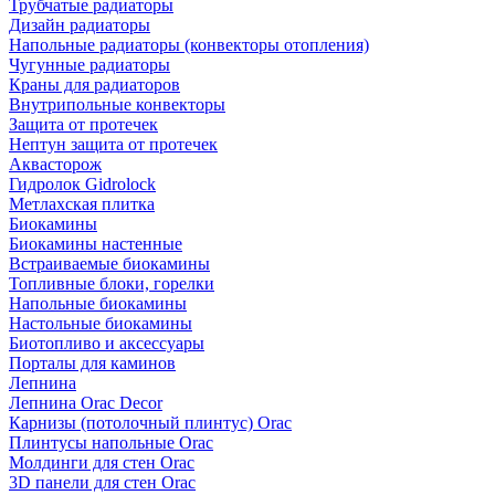
Трубчатые радиаторы
Дизайн радиаторы
Напольные радиаторы (конвекторы отопления)
Чугунные радиаторы
Краны для радиаторов
Внутрипольные конвекторы
Защита от протечек
Нептун защита от протечек
Аквасторож
Гидролок Gidrolock
Метлахская плитка
Биокамины
Биокамины настенные
Встраиваемые биокамины
Топливные блоки, горелки
Напольные биокамины
Настольные биокамины
Биотопливо и аксессуары
Порталы для каминов
Лепнина
Лепнина Orac Decor
Карнизы (потолочный плинтус) Orac
Плинтусы напольные Orac
Молдинги для стен Orac
3D панели для стен Orac