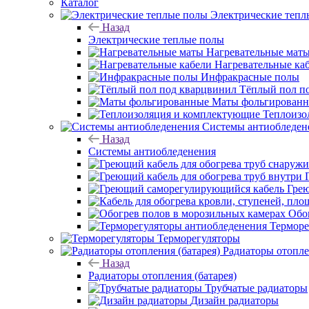
Каталог
Электрические тепл
Назад
Электрические теплые полы
Нагревательные мат
Нагревательные ка
Инфракрасные полы
Тёплый пол п
Маты фольгирован
Теплоизо
Системы антиобледен
Назад
Системы антиобледенения
Гре
Обо
Терморе
Терморегуляторы
Радиаторы отопле
Назад
Радиаторы отопления (батарея)
Трубчатые радиаторы
Дизайн радиаторы