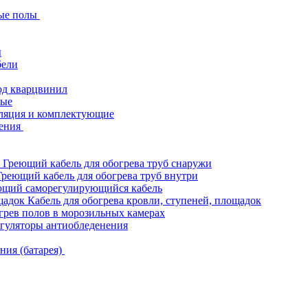
ые полы
ы
бели
од кварцвинил
ные
ляция и комплектующие
ения
Греющий кабель для обогрева труб снаружи
Греющий кабель для обогрева труб внутри
ющий саморегулирующийся кабель
Кабель для обогрева кровли, ступеней, площадок
грев полов в морозильных камерах
гуляторы антиобледенения
ния (батарея)