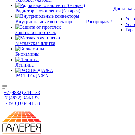
Доставка 
Радиаторы отопления (батарея)
Усло
Внутрипольные конвекторы
Распродажа!
Усло
Гара
Защита от протечек
Метлахская плитка
Биокамины
Лепнина
РАСПРОДАЖА
+7 (4832) 344-133
+7 (4832) 344-133
+7 (910) 034-41-33