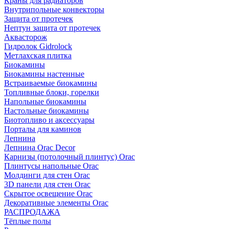
Краны для радиаторов
Внутрипольные конвекторы
Защита от протечек
Нептун защита от протечек
Аквасторож
Гидролок Gidrolock
Метлахская плитка
Биокамины
Биокамины настенные
Встраиваемые биокамины
Топливные блоки, горелки
Напольные биокамины
Настольные биокамины
Биотопливо и аксессуары
Порталы для каминов
Лепнина
Лепнина Orac Decor
Карнизы (потолочный плинтус) Orac
Плинтусы напольные Orac
Молдинги для стен Orac
3D панели для стен Orac
Скрытое освещение Orac
Декоративные элементы Orac
РАСПРОДАЖА
Тёплые полы