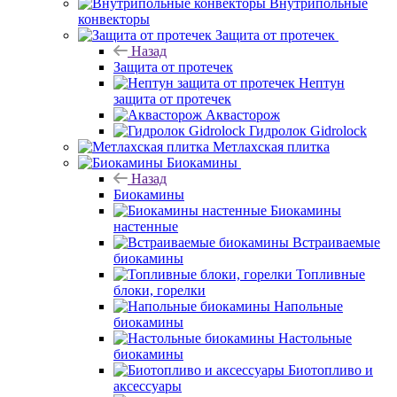
Внутрипольные
конвекторы
Защита от протечек
Назад
Защита от протечек
Нептун
защита от протечек
Аквасторож
Гидролок Gidrolock
Метлахская плитка
Биокамины
Назад
Биокамины
Биокамины
настенные
Встраиваемые
биокамины
Топливные
блоки, горелки
Напольные
биокамины
Настольные
биокамины
Биотопливо и
аксессуары