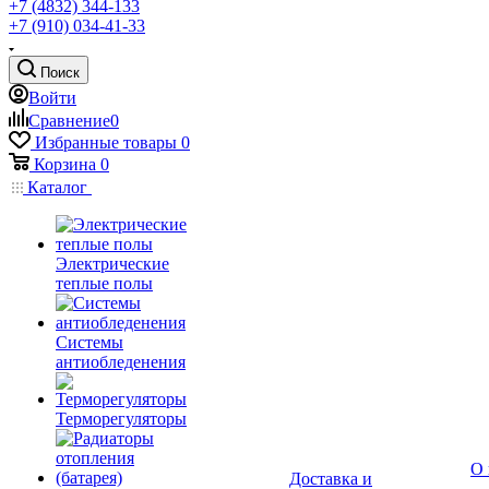
+7 (4832) 344-133
+7 (910) 034-41-33
Поиск
Войти
Сравнение
0
Избранные товары
0
Корзина
0
Каталог
Электрические
теплые полы
Системы
антиобледенения
Терморегуляторы
О 
Доставка и