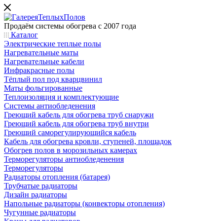
Продаём системы обогрева с 2007 года
Каталог
Электрические теплые полы
Нагревательные маты
Нагревательные кабели
Инфракрасные полы
Тёплый пол под кварцвинил
Маты фольгированные
Теплоизоляция и комплектующие
Системы антиобледенения
Греющий кабель для обогрева труб снаружи
Греющий кабель для обогрева труб внутри
Греющий саморегулирующийся кабель
Кабель для обогрева кровли, ступеней, площадок
Обогрев полов в морозильных камерах
Терморегуляторы антиобледенения
Терморегуляторы
Радиаторы отопления (батарея)
Трубчатые радиаторы
Дизайн радиаторы
Напольные радиаторы (конвекторы отопления)
Чугунные радиаторы