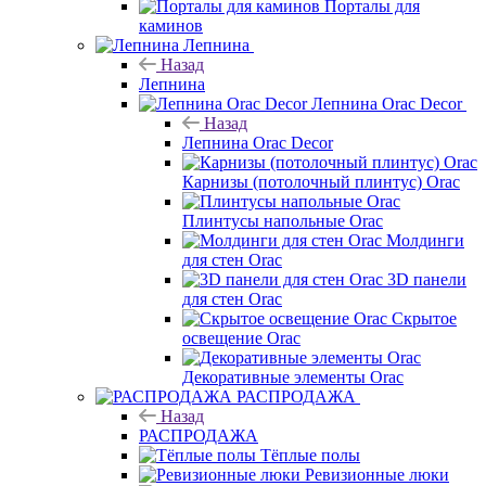
Порталы для
каминов
Лепнина
Назад
Лепнина
Лепнина Orac Decor
Назад
Лепнина Orac Decor
Карнизы (потолочный плинтус) Orac
Плинтусы напольные Orac
Молдинги
для стен Orac
3D панели
для стен Orac
Скрытое
освещение Orac
Декоративные элементы Orac
РАСПРОДАЖА
Назад
РАСПРОДАЖА
Тёплые полы
Ревизионные люки