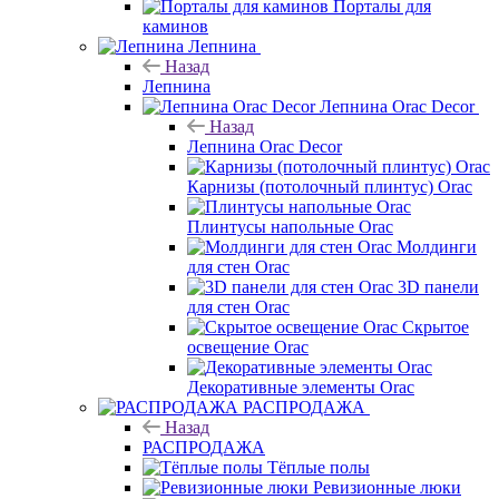
Порталы для
каминов
Лепнина
Назад
Лепнина
Лепнина Orac Decor
Назад
Лепнина Orac Decor
Карнизы (потолочный плинтус) Orac
Плинтусы напольные Orac
Молдинги
для стен Orac
3D панели
для стен Orac
Скрытое
освещение Orac
Декоративные элементы Orac
РАСПРОДАЖА
Назад
РАСПРОДАЖА
Тёплые полы
Ревизионные люки