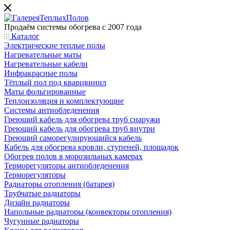
Продаём системы обогрева с 2007 года
Каталог
Электрические теплые полы
Нагревательные маты
Нагревательные кабели
Инфракрасные полы
Тёплый пол под кварцвинил
Маты фольгированные
Теплоизоляция и комплектующие
Системы антиобледенения
Греющий кабель для обогрева труб снаружи
Греющий кабель для обогрева труб внутри
Греющий саморегулирующийся кабель
Кабель для обогрева кровли, ступеней, площадок
Обогрев полов в морозильных камерах
Терморегуляторы антиобледенения
Терморегуляторы
Радиаторы отопления (батарея)
Трубчатые радиаторы
Дизайн радиаторы
Напольные радиаторы (конвекторы отопления)
Чугунные радиаторы