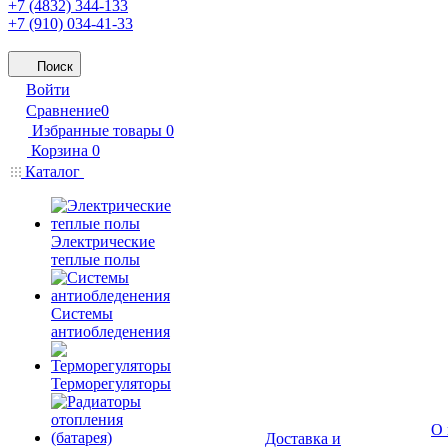
+7 (4832) 344-133
+7 (910) 034-41-33
Поиск
Войти
Сравнение
0
Избранные товары
0
Корзина
0
Каталог
Электрические
теплые полы
Системы
антиобледенения
Терморегуляторы
О 
Доставка и