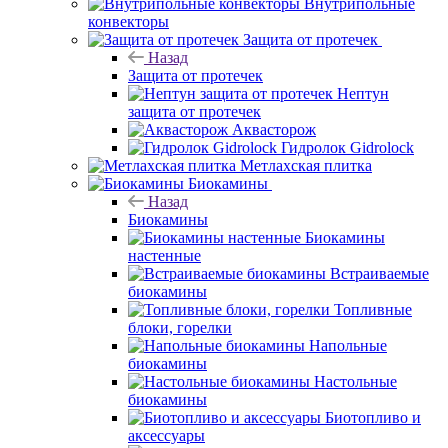
Внутрипольные
конвекторы
Защита от протечек
Назад
Защита от протечек
Нептун
защита от протечек
Аквасторож
Гидролок Gidrolock
Метлахская плитка
Биокамины
Назад
Биокамины
Биокамины
настенные
Встраиваемые
биокамины
Топливные
блоки, горелки
Напольные
биокамины
Настольные
биокамины
Биотопливо и
аксессуары