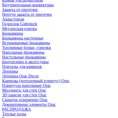
Краны для радиаторов
Внутрипольные конвекторы
Защита от протечек
Нептун защита от протечек
Аквасторож
Гидролок Gidrolock
Метлахская плитка
Биокамины
Биокамины настенные
Встраиваемые биокамины
Топливные блоки, горелки
Напольные биокамины
Настольные биокамины
Биотопливо и аксессуары
Порталы для каминов
Лепнина
Лепнина Orac Decor
Карнизы (потолочный плинтус) Orac
Плинтусы напольные Orac
Молдинги для стен Orac
3D панели для стен Orac
Скрытое освещение Orac
Декоративные элементы Orac
РАСПРОДАЖА
Тёплые полы