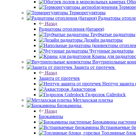
Обо
Терморе
Терморегуляторы
Радиаторы отопле
Назад
Радиаторы отопления (батарея)
Трубчатые радиаторы
Дизайн радиаторы
Чугунные радиаторы
Краны для радиатор
Внутрипольные кон
Защита от протечек
Назад
Защита от протечек
Нептун защита 
Аквасторож
Гидролок Gidrolock
Метлахская плитка
Биокамины
Назад
Биокамины
Биокамины настенн
Встраиваемые б
Топливные блок