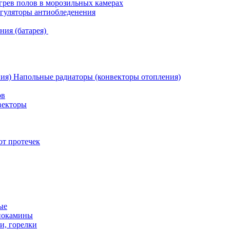
грев полов в морозильных камерах
гуляторы антиобледенения
ния (батарея)
Напольные радиаторы (конвекторы отопления)
ов
векторы
от протечек
ые
иокамины
и, горелки