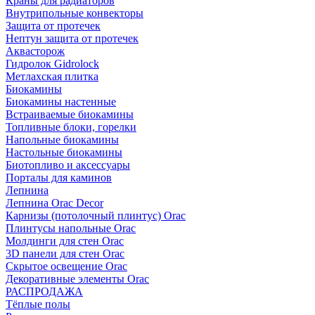
Краны для радиаторов
Внутрипольные конвекторы
Защита от протечек
Нептун защита от протечек
Аквасторож
Гидролок Gidrolock
Метлахская плитка
Биокамины
Биокамины настенные
Встраиваемые биокамины
Топливные блоки, горелки
Напольные биокамины
Настольные биокамины
Биотопливо и аксессуары
Порталы для каминов
Лепнина
Лепнина Orac Decor
Карнизы (потолочный плинтус) Orac
Плинтусы напольные Orac
Молдинги для стен Orac
3D панели для стен Orac
Скрытое освещение Orac
Декоративные элементы Orac
РАСПРОДАЖА
Тёплые полы