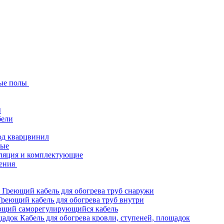
ые полы
ы
бели
од кварцвинил
ные
ляция и комплектующие
ения
Греющий кабель для обогрева труб снаружи
Греющий кабель для обогрева труб внутри
ющий саморегулирующийся кабель
Кабель для обогрева кровли, ступеней, площадок