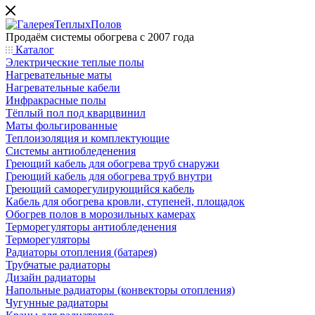
Продаём системы обогрева с 2007 года
Каталог
Электрические теплые полы
Нагревательные маты
Нагревательные кабели
Инфракрасные полы
Тёплый пол под кварцвинил
Маты фольгированные
Теплоизоляция и комплектующие
Системы антиобледенения
Греющий кабель для обогрева труб снаружи
Греющий кабель для обогрева труб внутри
Греющий саморегулирующийся кабель
Кабель для обогрева кровли, ступеней, площадок
Обогрев полов в морозильных камерах
Терморегуляторы антиобледенения
Терморегуляторы
Радиаторы отопления (батарея)
Трубчатые радиаторы
Дизайн радиаторы
Напольные радиаторы (конвекторы отопления)
Чугунные радиаторы