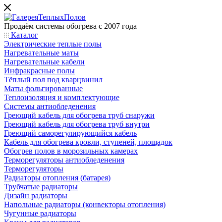
Продаём системы обогрева с 2007 года
Каталог
Электрические теплые полы
Нагревательные маты
Нагревательные кабели
Инфракрасные полы
Тёплый пол под кварцвинил
Маты фольгированные
Теплоизоляция и комплектующие
Системы антиобледенения
Греющий кабель для обогрева труб снаружи
Греющий кабель для обогрева труб внутри
Греющий саморегулирующийся кабель
Кабель для обогрева кровли, ступеней, площадок
Обогрев полов в морозильных камерах
Терморегуляторы антиобледенения
Терморегуляторы
Радиаторы отопления (батарея)
Трубчатые радиаторы
Дизайн радиаторы
Напольные радиаторы (конвекторы отопления)
Чугунные радиаторы