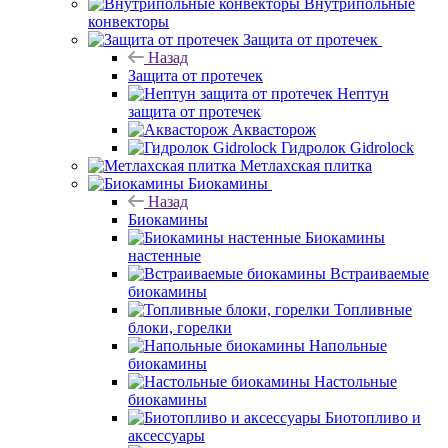
Внутрипольные
конвекторы
Защита от протечек
Назад
Защита от протечек
Нептун
защита от протечек
Аквасторож
Гидролок Gidrolock
Метлахская плитка
Биокамины
Назад
Биокамины
Биокамины
настенные
Встраиваемые
биокамины
Топливные
блоки, горелки
Напольные
биокамины
Настольные
биокамины
Биотопливо и
аксессуары