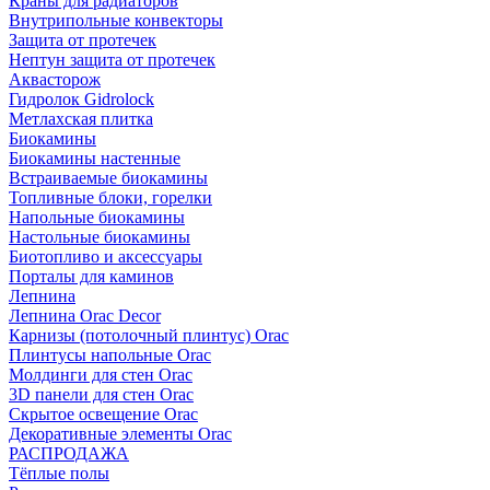
Краны для радиаторов
Внутрипольные конвекторы
Защита от протечек
Нептун защита от протечек
Аквасторож
Гидролок Gidrolock
Метлахская плитка
Биокамины
Биокамины настенные
Встраиваемые биокамины
Топливные блоки, горелки
Напольные биокамины
Настольные биокамины
Биотопливо и аксессуары
Порталы для каминов
Лепнина
Лепнина Orac Decor
Карнизы (потолочный плинтус) Orac
Плинтусы напольные Orac
Молдинги для стен Orac
3D панели для стен Orac
Скрытое освещение Orac
Декоративные элементы Orac
РАСПРОДАЖА
Тёплые полы