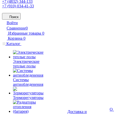
+7 (4832) 344-133
+7 (910) 034-41-33
Поиск
Войти
Сравнение
0
Избранные товары
0
Корзина
0
Каталог
Электрические
теплые полы
Системы
антиобледенения
Терморегуляторы
О 
Доставка и