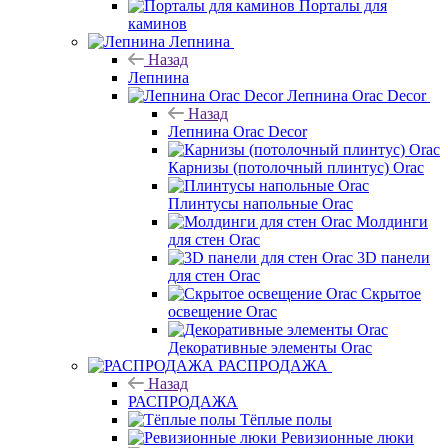
Порталы для
каминов
Лепнина
Назад
Лепнина
Лепнина Orac Decor
Назад
Лепнина Orac Decor
Карнизы (потолочный плинтус) Orac
Плинтусы напольные Orac
Молдинги
для стен Orac
3D панели
для стен Orac
Скрытое
освещение Orac
Декоративные элементы Orac
РАСПРОДАЖА
Назад
РАСПРОДАЖА
Тёплые полы
Ревизионные люки