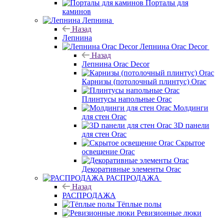
Порталы для
каминов
Лепнина
Назад
Лепнина
Лепнина Orac Decor
Назад
Лепнина Orac Decor
Карнизы (потолочный плинтус) Orac
Плинтусы напольные Orac
Молдинги
для стен Orac
3D панели
для стен Orac
Скрытое
освещение Orac
Декоративные элементы Orac
РАСПРОДАЖА
Назад
РАСПРОДАЖА
Тёплые полы
Ревизионные люки