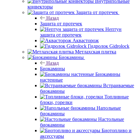
Внутрипольные
конвекторы
Защита от протечек
Назад
Защита от протечек
Нептун
защита от протечек
Аквасторож
Гидролок Gidrolock
Метлахская плитка
Биокамины
Назад
Биокамины
Биокамины
настенные
Встраиваемые
биокамины
Топливные
блоки, горелки
Напольные
биокамины
Настольные
биокамины
Биотопливо и
аксессуары