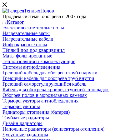
Продаём системы обогрева с 2007 года
Каталог
Электрические теплые полы
Нагревательные маты
Нагревательные кабели
Инфракрасные полы
Тёплый пол под кварцвинил
Маты фольгированные
Теплоизоляция и комплектующие
Системы антиобледенения
Греющий кабель для обогрева труб снаружи
Греющий кабель для обогрева труб внутри
Греющий саморегулирующийся кабель
Кабель для обогрева кровли, ступеней, площадок
Обогрев полов в морозильных камерах
Терморегуляторы антиобледенения
Терморегуляторы
Радиаторы отопления (батарея)
Трубчатые радиаторы
Дизайн радиаторы
Напольные радиаторы (конвекторы отопления)
Чугунные радиаторы