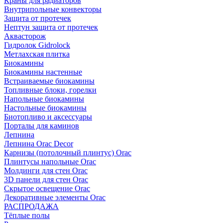
Краны для радиаторов
Внутрипольные конвекторы
Защита от протечек
Нептун защита от протечек
Аквасторож
Гидролок Gidrolock
Метлахская плитка
Биокамины
Биокамины настенные
Встраиваемые биокамины
Топливные блоки, горелки
Напольные биокамины
Настольные биокамины
Биотопливо и аксессуары
Порталы для каминов
Лепнина
Лепнина Orac Decor
Карнизы (потолочный плинтус) Orac
Плинтусы напольные Orac
Молдинги для стен Orac
3D панели для стен Orac
Скрытое освещение Orac
Декоративные элементы Orac
РАСПРОДАЖА
Тёплые полы