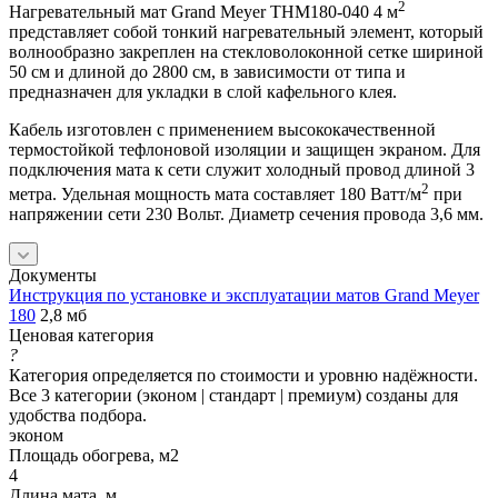
2
Нагревательный мат Grand Meyer THM180-040 4 м
представляет собой тонкий нагревательный элемент, который
волнообразно закреплен на стекловолоконной сетке шириной
50 см и длиной до 2800 см, в зависимости от типа и
предназначен для укладки в слой кафельного клея.
Кабель изготовлен с применением высококачественной
термостойкой тефлоновой изоляции и защищен экраном. Для
подключения мата к сети служит холодный провод длиной 3
2
метра. Удельная мощность мата составляет 180 Ватт/м
при
напряжении сети 230 Вольт. Диаметр сечения провода 3,6 мм.
Документы
Инструкция по установке и эксплуатации матов Grand Meyer
180
2,8 мб
Ценовая категория
?
Категория определяется по стоимости и уровню надёжности.
Все 3 категории (эконом | стандарт | премиум) созданы для
удобства подбора.
эконом
Площадь обогрева, м2
4
Длина мата, м