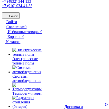
+7 (4832) 344-133
+7 (910) 034-41-33
Поиск
Войти
Сравнение
0
Избранные товары
0
Корзина
0
Каталог
Электрические
теплые полы
Системы
антиобледенения
Терморегуляторы
О 
Доставка и