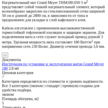
2
Нагревательный мат Grand Meyer THM180-050 5 м
представляет собой тонкий нагревательный элемент, который
волнообразно закреплен на стекловолоконной сетке шириной
50 см и длиной до 2800 см, в зависимости от типа и
предназначен для укладки в слой кафельного клея.
Кабель изготовлен с применением высококачественной
термостойкой тефлоновой изоляции и защищен экраном. Для
подключения мата к сети служит холодный провод длиной 3
2
метра. Удельная мощность мата составляет 180 Ватт/м
при
напряжении сети 230 Вольт. Диаметр сечения провода 3,6 мм.
Документы
Инструкция по установке и эксплуатации матов Grand Meyer
180
2,8 мб
Ценовая категория
?
Категория определяется по стоимости и уровню надёжности.
Все 3 категории (эконом | стандарт | премиум) созданы для
удобства подбора.
эконом
Площадь обогрева, м2
5
Длина мата, м