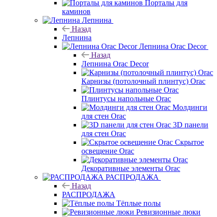
Порталы для
каминов
Лепнина
Назад
Лепнина
Лепнина Orac Decor
Назад
Лепнина Orac Decor
Карнизы (потолочный плинтус) Orac
Плинтусы напольные Orac
Молдинги
для стен Orac
3D панели
для стен Orac
Скрытое
освещение Orac
Декоративные элементы Orac
РАСПРОДАЖА
Назад
РАСПРОДАЖА
Тёплые полы
Ревизионные люки