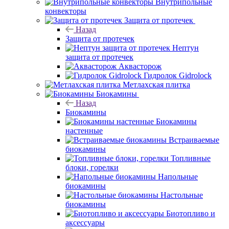
Внутрипольные
конвекторы
Защита от протечек
Назад
Защита от протечек
Нептун
защита от протечек
Аквасторож
Гидролок Gidrolock
Метлахская плитка
Биокамины
Назад
Биокамины
Биокамины
настенные
Встраиваемые
биокамины
Топливные
блоки, горелки
Напольные
биокамины
Настольные
биокамины
Биотопливо и
аксессуары