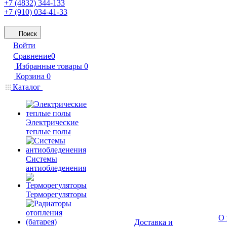
+7 (4832) 344-133
+7 (910) 034-41-33
Поиск
Войти
Сравнение
0
Избранные товары
0
Корзина
0
Каталог
Электрические
теплые полы
Системы
антиобледенения
Терморегуляторы
О 
Доставка и