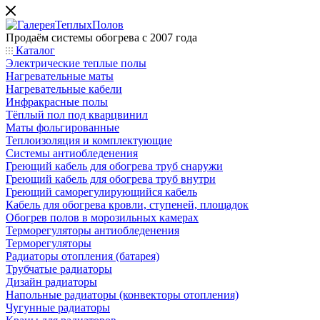
Продаём системы обогрева с 2007 года
Каталог
Электрические теплые полы
Нагревательные маты
Нагревательные кабели
Инфракрасные полы
Тёплый пол под кварцвинил
Маты фольгированные
Теплоизоляция и комплектующие
Системы антиобледенения
Греющий кабель для обогрева труб снаружи
Греющий кабель для обогрева труб внутри
Греющий саморегулирующийся кабель
Кабель для обогрева кровли, ступеней, площадок
Обогрев полов в морозильных камерах
Терморегуляторы антиобледенения
Терморегуляторы
Радиаторы отопления (батарея)
Трубчатые радиаторы
Дизайн радиаторы
Напольные радиаторы (конвекторы отопления)
Чугунные радиаторы