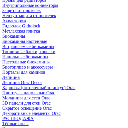
Краны для радиаторов
Внутрипольные конвекторы
Защита от протечек
Нептун защита от протечек
Аквасторож
Гидролок Gidrolock
Метлахская плитка
Биокамины
Биокамины настенные
Встраиваемые биокамины
Топливные блоки, горелки
Напольные биокамины
Настольные биокамины
Биотопливо и аксессуары
Порталы для каминов
Лепнина
Лепнина Orac Decor
Карнизы (потолочный плинтус) Orac
Плинтусы напольные Orac
Молдинги для стен Orac
3D панели для стен Orac
Скрытое освещение Orac
Декоративные элементы Orac
РАСПРОДАЖА
Тёплые полы