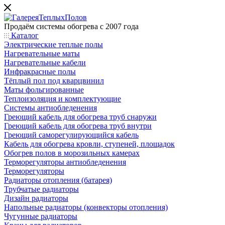
Продаём системы обогрева с 2007 года
Каталог
Электрические теплые полы
Нагревательные маты
Нагревательные кабели
Инфракрасные полы
Тёплый пол под кварцвинил
Маты фольгированные
Теплоизоляция и комплектующие
Системы антиобледенения
Греющий кабель для обогрева труб снаружи
Греющий кабель для обогрева труб внутри
Греющий саморегулирующийся кабель
Кабель для обогрева кровли, ступеней, площадок
Обогрев полов в морозильных камерах
Терморегуляторы антиобледенения
Терморегуляторы
Радиаторы отопления (батарея)
Трубчатые радиаторы
Дизайн радиаторы
Напольные радиаторы (конвекторы отопления)
Чугунные радиаторы