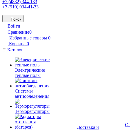
+7 (4832) 344-133
+7 (910) 034-41-33
Поиск
Войти
Сравнение
0
Избранные товары
0
Корзина
0
Каталог
Электрические
теплые полы
Системы
антиобледенения
Терморегуляторы
О 
Доставка и