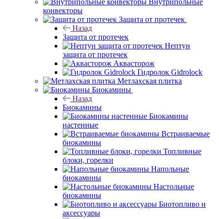
Внутрипольные
конвекторы
Защита от протечек
Назад
Защита от протечек
Нептун
защита от протечек
Аквасторож
Гидролок Gidrolock
Метлахская плитка
Биокамины
Назад
Биокамины
Биокамины
настенные
Встраиваемые
биокамины
Топливные
блоки, горелки
Напольные
биокамины
Настольные
биокамины
Биотопливо и
аксессуары