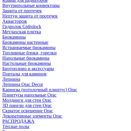
Краны для радиаторов
Внутрипольные конвекторы
Защита от протечек
Нептун защита от протечек
Аквасторож
Гидролок Gidrolock
Метлахская плитка
Биокамины
Биокамины настенные
Встраиваемые биокамины
Топливные блоки, горелки
Напольные биокамины
Настольные биокамины
Биотопливо и аксессуары
Порталы для каминов
Лепнина
Лепнина Orac Decor
Карнизы (потолочный плинтус) Orac
Плинтусы напольные Orac
Молдинги для стен Orac
3D панели для стен Orac
Скрытое освещение Orac
Декоративные элементы Orac
РАСПРОДАЖА
Тёплые полы