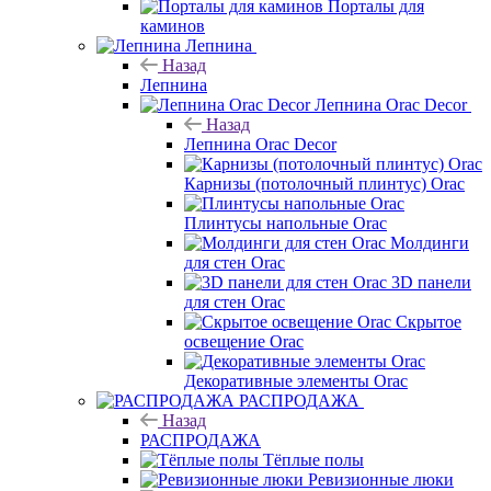
Порталы для
каминов
Лепнина
Назад
Лепнина
Лепнина Orac Decor
Назад
Лепнина Orac Decor
Карнизы (потолочный плинтус) Orac
Плинтусы напольные Orac
Молдинги
для стен Orac
3D панели
для стен Orac
Скрытое
освещение Orac
Декоративные элементы Orac
РАСПРОДАЖА
Назад
РАСПРОДАЖА
Тёплые полы
Ревизионные люки