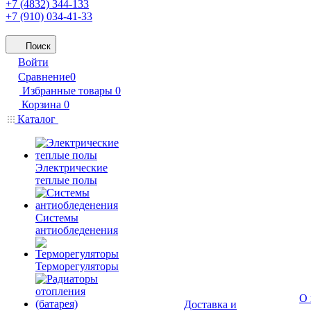
+7 (4832) 344-133
+7 (910) 034-41-33
Поиск
Войти
Сравнение
0
Избранные товары
0
Корзина
0
Каталог
Электрические
теплые полы
Системы
антиобледенения
Терморегуляторы
О 
Доставка и