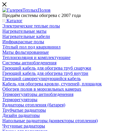
Продаём системы обогрева с 2007 года
Каталог
Электрические теплые полы
Нагревательные маты
Нагревательные кабели
Инфракрасные полы
Тёплый пол под кварцвинил
Маты фольгированные
Теплоизоляция и комплектующие
Системы антиобледенения
Греющий кабель для обогрева труб снаружи
Греющий кабель для обогрева труб внутри
Греющий саморегулирующийся кабель
Кабель для обогрева кровли, ступеней, площадок
Обогрев полов в морозильных камерах
Терморегуляторы антиобледенения
Терморегуляторы
Радиаторы отопления (батарея)
Трубчатые радиаторы
Дизайн радиаторы
Напольные радиаторы (конвекторы отопления)
Чугунные радиаторы