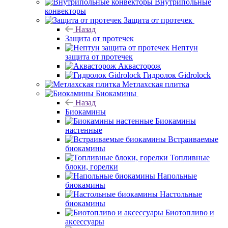
Внутрипольные
конвекторы
Защита от протечек
Назад
Защита от протечек
Нептун
защита от протечек
Аквасторож
Гидролок Gidrolock
Метлахская плитка
Биокамины
Назад
Биокамины
Биокамины
настенные
Встраиваемые
биокамины
Топливные
блоки, горелки
Напольные
биокамины
Настольные
биокамины
Биотопливо и
аксессуары