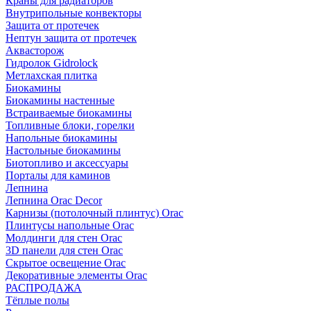
Краны для радиаторов
Внутрипольные конвекторы
Защита от протечек
Нептун защита от протечек
Аквасторож
Гидролок Gidrolock
Метлахская плитка
Биокамины
Биокамины настенные
Встраиваемые биокамины
Топливные блоки, горелки
Напольные биокамины
Настольные биокамины
Биотопливо и аксессуары
Порталы для каминов
Лепнина
Лепнина Orac Decor
Карнизы (потолочный плинтус) Orac
Плинтусы напольные Orac
Молдинги для стен Orac
3D панели для стен Orac
Скрытое освещение Orac
Декоративные элементы Orac
РАСПРОДАЖА
Тёплые полы