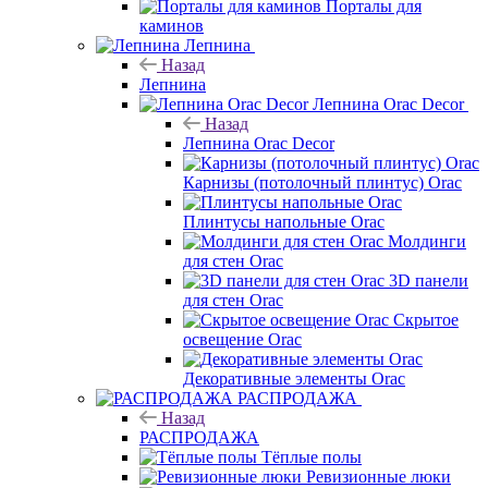
Порталы для
каминов
Лепнина
Назад
Лепнина
Лепнина Orac Decor
Назад
Лепнина Orac Decor
Карнизы (потолочный плинтус) Orac
Плинтусы напольные Orac
Молдинги
для стен Orac
3D панели
для стен Orac
Скрытое
освещение Orac
Декоративные элементы Orac
РАСПРОДАЖА
Назад
РАСПРОДАЖА
Тёплые полы
Ревизионные люки