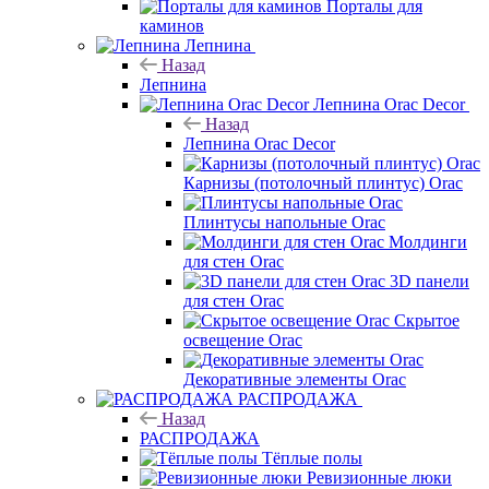
Порталы для
каминов
Лепнина
Назад
Лепнина
Лепнина Orac Decor
Назад
Лепнина Orac Decor
Карнизы (потолочный плинтус) Orac
Плинтусы напольные Orac
Молдинги
для стен Orac
3D панели
для стен Orac
Скрытое
освещение Orac
Декоративные элементы Orac
РАСПРОДАЖА
Назад
РАСПРОДАЖА
Тёплые полы
Ревизионные люки