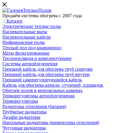
Продаём системы обогрева с 2007 года
Каталог
Электрические теплые полы
Нагревательные маты
Нагревательные кабели
Инфракрасные полы
Тёплый пол под кварцвинил
Маты фольгированные
Теплоизоляция и комплектующие
Системы антиобледенения
Греющий кабель для обогрева труб снаружи
Греющий кабель для обогрева труб внутри
Греющий саморегулирующийся кабель
Кабель для обогрева кровли, ступеней, площадок
Обогрев полов в морозильных камерах
Терморегуляторы антиобледенения
Терморегуляторы
Радиаторы отопления (батарея)
Трубчатые радиаторы
Дизайн радиаторы
Напольные радиаторы (конвекторы отопления)
Чугунные радиаторы