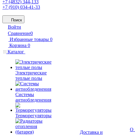
+7 (4832) 344-133
+7 (910) 034-41-33
Поиск
Войти
Сравнение
0
Избранные товары
0
Корзина
0
Каталог
Электрические
теплые полы
Системы
антиобледенения
Терморегуляторы
О 
Доставка и