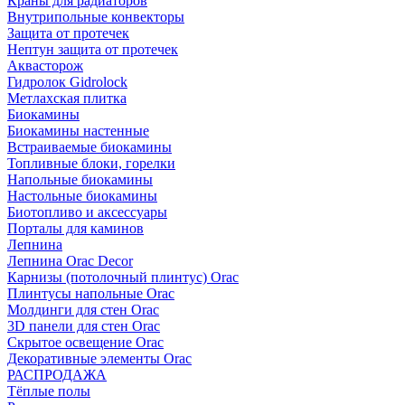
Краны для радиаторов
Внутрипольные конвекторы
Защита от протечек
Нептун защита от протечек
Аквасторож
Гидролок Gidrolock
Метлахская плитка
Биокамины
Биокамины настенные
Встраиваемые биокамины
Топливные блоки, горелки
Напольные биокамины
Настольные биокамины
Биотопливо и аксессуары
Порталы для каминов
Лепнина
Лепнина Orac Decor
Карнизы (потолочный плинтус) Orac
Плинтусы напольные Orac
Молдинги для стен Orac
3D панели для стен Orac
Скрытое освещение Orac
Декоративные элементы Orac
РАСПРОДАЖА
Тёплые полы