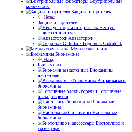
Внутрипольные
конвекторы
Защита от протечек
Назад
Защита от протечек
Нептун
защита от протечек
Аквасторож
Гидролок Gidrolock
Метлахская плитка
Биокамины
Назад
Биокамины
Биокамины
настенные
Встраиваемые
биокамины
Топливные
блоки, горелки
Напольные
биокамины
Настольные
биокамины
Биотопливо и
аксессуары