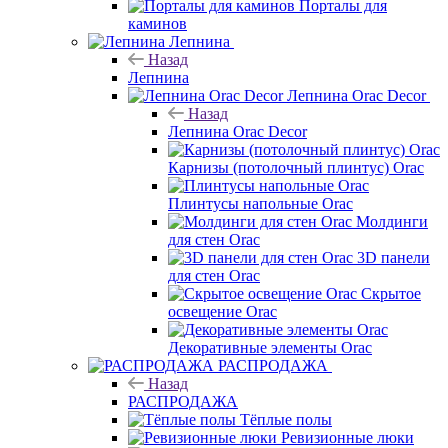
Порталы для
каминов
Лепнина
Назад
Лепнина
Лепнина Orac Decor
Назад
Лепнина Orac Decor
Карнизы (потолочный плинтус) Orac
Плинтусы напольные Orac
Молдинги
для стен Orac
3D панели
для стен Orac
Скрытое
освещение Orac
Декоративные элементы Orac
РАСПРОДАЖА
Назад
РАСПРОДАЖА
Тёплые полы
Ревизионные люки