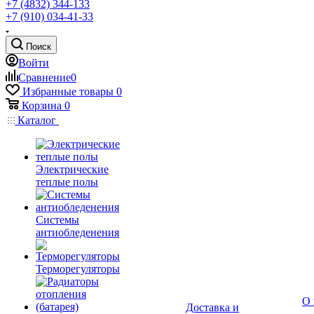
+7 (4832) 344-133
+7 (910) 034-41-33
Поиск
Войти
Сравнение
0
Избранные товары
0
Корзина
0
Каталог
Электрические
теплые полы
Системы
антиобледенения
Терморегуляторы
О 
Доставка и