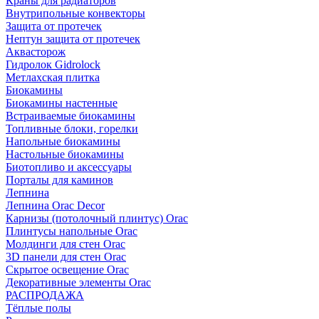
Краны для радиаторов
Внутрипольные конвекторы
Защита от протечек
Нептун защита от протечек
Аквасторож
Гидролок Gidrolock
Метлахская плитка
Биокамины
Биокамины настенные
Встраиваемые биокамины
Топливные блоки, горелки
Напольные биокамины
Настольные биокамины
Биотопливо и аксессуары
Порталы для каминов
Лепнина
Лепнина Orac Decor
Карнизы (потолочный плинтус) Orac
Плинтусы напольные Orac
Молдинги для стен Orac
3D панели для стен Orac
Скрытое освещение Orac
Декоративные элементы Orac
РАСПРОДАЖА
Тёплые полы