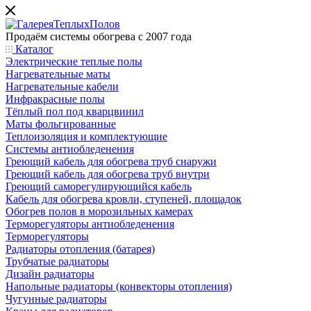
Продаём системы обогрева с 2007 года
Каталог
Электрические теплые полы
Нагревательные маты
Нагревательные кабели
Инфракрасные полы
Тёплый пол под кварцвинил
Маты фольгированные
Теплоизоляция и комплектующие
Системы антиобледенения
Греющий кабель для обогрева труб снаружи
Греющий кабель для обогрева труб внутри
Греющий саморегулирующийся кабель
Кабель для обогрева кровли, ступеней, площадок
Обогрев полов в морозильных камерах
Терморегуляторы антиобледенения
Терморегуляторы
Радиаторы отопления (батарея)
Трубчатые радиаторы
Дизайн радиаторы
Напольные радиаторы (конвекторы отопления)
Чугунные радиаторы