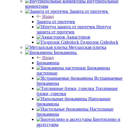
Внутрипольные
конвекторы
Защита от протечек
Назад
Защита от протечек
Нептун
защита от протечек
Аквасторож
Гидролок Gidrolock
Метлахская плитка
Биокамины
Назад
Биокамины
Биокамины
настенные
Встраиваемые
биокамины
Топливные
блоки, горелки
Напольные
биокамины
Настольные
биокамины
Биотопливо и
аксессуары