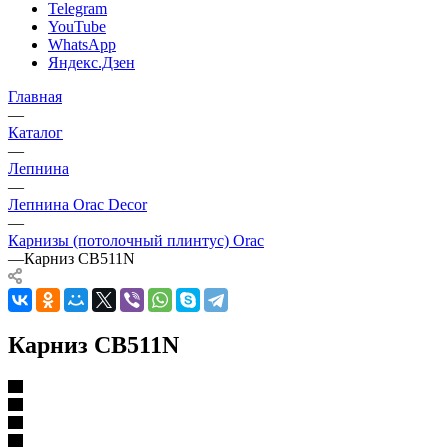
Telegram
YouTube
WhatsApp
Яндекс.Дзен
Главная
—
Каталог
—
Лепнина
—
Лепнина Orac Decor
—
Карнизы (потолочный плинтус) Orac
—
Карниз CB511N
Карниз CB511N