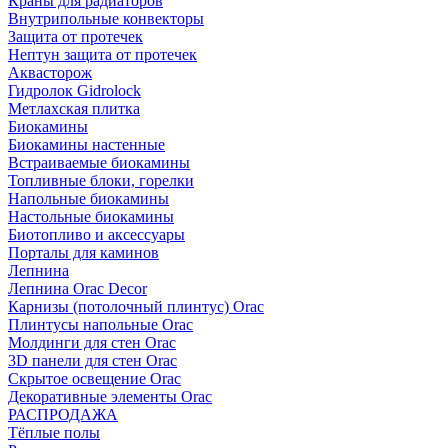
Краны для радиаторов
Внутрипольные конвекторы
Защита от протечек
Нептун защита от протечек
Аквасторож
Гидролок Gidrolock
Метлахская плитка
Биокамины
Биокамины настенные
Встраиваемые биокамины
Топливные блоки, горелки
Напольные биокамины
Настольные биокамины
Биотопливо и аксессуары
Порталы для каминов
Лепнина
Лепнина Orac Decor
Карнизы (потолочный плинтус) Orac
Плинтусы напольные Orac
Молдинги для стен Orac
3D панели для стен Orac
Скрытое освещение Orac
Декоративные элементы Orac
РАСПРОДАЖА
Тёплые полы