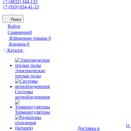
+7 (4832) 344-133
+7 (910) 034-41-33
Поиск
Войти
Сравнение
0
Избранные товары
0
Корзина
0
Каталог
Электрические
теплые полы
Системы
антиобледенения
Терморегуляторы
О 
Доставка и