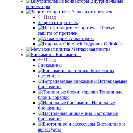
Внутрипольные
конвекторы
Защита от протечек
Назад
Защита от протечек
Нептун
защита от протечек
Аквасторож
Гидролок Gidrolock
Метлахская плитка
Биокамины
Назад
Биокамины
Биокамины
настенные
Встраиваемые
биокамины
Топливные
блоки, горелки
Напольные
биокамины
Настольные
биокамины
Биотопливо и
аксессуары