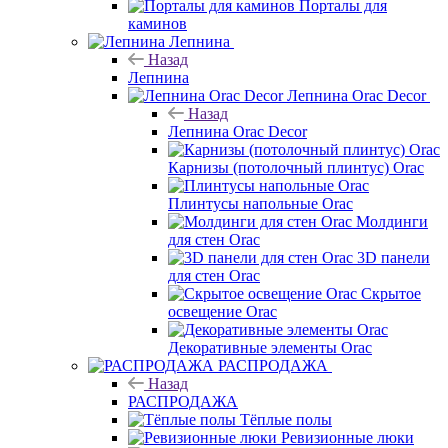
Порталы для
каминов
Лепнина
Назад
Лепнина
Лепнина Orac Decor
Назад
Лепнина Orac Decor
Карнизы (потолочный плинтус) Orac
Плинтусы напольные Orac
Молдинги
для стен Orac
3D панели
для стен Orac
Скрытое
освещение Orac
Декоративные элементы Orac
РАСПРОДАЖА
Назад
РАСПРОДАЖА
Тёплые полы
Ревизионные люки