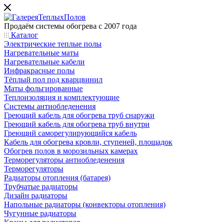
Продаём системы обогрева с 2007 года
Каталог
Электрические теплые полы
Нагревательные маты
Нагревательные кабели
Инфракрасные полы
Тёплый пол под кварцвинил
Маты фольгированные
Теплоизоляция и комплектующие
Системы антиобледенения
Греющий кабель для обогрева труб снаружи
Греющий кабель для обогрева труб внутри
Греющий саморегулирующийся кабель
Кабель для обогрева кровли, ступеней, площадок
Обогрев полов в морозильных камерах
Терморегуляторы антиобледенения
Терморегуляторы
Радиаторы отопления (батарея)
Трубчатые радиаторы
Дизайн радиаторы
Напольные радиаторы (конвекторы отопления)
Чугунные радиаторы