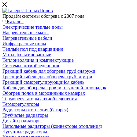
Продаём системы обогрева с 2007 года
Каталог
Электрические теплые полы
Нагревательные маты
Нагревательные кабели
Инфракрасные полы
Тёплый пол под кварцвинил
Маты фольгированные
Теплоизоляция и комплектующие
Системы антиобледенения
Греющий кабель для обогрева труб снаружи
Греющий кабель для обогрева труб внутри
Греющий саморегулирующийся кабель
Кабель для обогрева кровли, ступеней, площадок
Обогрев полов в морозильных камерах
Терморегуляторы антиобледенения
Терморегуляторы
Радиаторы отопления (батарея)
Трубчатые радиаторы
Дизайн радиаторы
Напольные радиаторы (конвекторы отопления)
Чугунные радиаторы