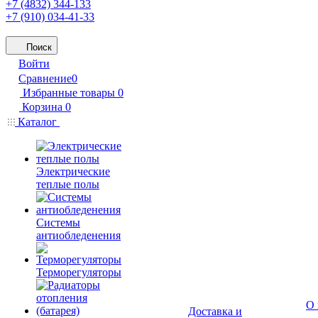
+7 (4832) 344-133
+7 (910) 034-41-33
Поиск
Войти
Сравнение
0
Избранные товары
0
Корзина
0
Каталог
Электрические
теплые полы
Системы
антиобледенения
Терморегуляторы
О 
Доставка и