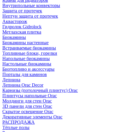
Краны для радиаторов
Внутрипольные конвекторы
Защита от протечек
Нептун защита от протечек
Аквасторож
Гидролок Gidrolock
Метлахская плитка
Биокамины
Биокамины настенные
Встраиваемые биокамины
Топливные блоки, горелки
Напольные биокамины
Настольные биокамины
Биотопливо и аксессуары
Порталы для каминов
Лепнина
Лепнина Orac Decor
Карнизы (потолочный плинтус) Orac
Плинтусы напольные Orac
Молдинги для стен Orac
3D панели для стен Orac
Скрытое освещение Orac
Декоративные элементы Orac
РАСПРОДАЖА
Тёплые полы