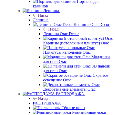
Порталы для
каминов
Лепнина
Назад
Лепнина
Лепнина Orac Decor
Назад
Лепнина Orac Decor
Карнизы (потолочный плинтус) Orac
Плинтусы напольные Orac
Молдинги
для стен Orac
3D панели
для стен Orac
Скрытое
освещение Orac
Декоративные элементы Orac
РАСПРОДАЖА
Назад
РАСПРОДАЖА
Тёплые полы
Ревизионные люки