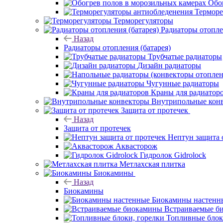
Обо
Терморе
Терморегуляторы
Радиаторы отопле
Назад
Радиаторы отопления (батарея)
Трубчатые радиаторы
Дизайн радиаторы
Чугунные радиаторы
Краны для радиатор
Внутрипольные кон
Защита от протечек
Назад
Защита от протечек
Нептун защита 
Аквасторож
Гидролок Gidrolock
Метлахская плитка
Биокамины
Назад
Биокамины
Биокамины настенн
Встраиваемые б
Топливные блок