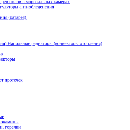
грев полов в морозильных камерах
гуляторы антиобледенения
ния (батарея)
Напольные радиаторы (конвекторы отопления)
ов
векторы
от протечек
ые
иокамины
и, горелки