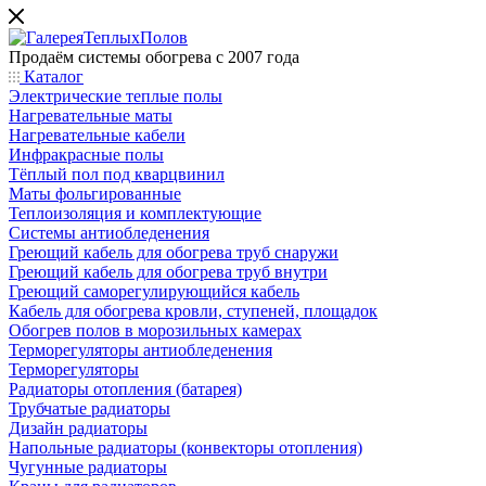
Продаём системы обогрева с 2007 года
Каталог
Электрические теплые полы
Нагревательные маты
Нагревательные кабели
Инфракрасные полы
Тёплый пол под кварцвинил
Маты фольгированные
Теплоизоляция и комплектующие
Системы антиобледенения
Греющий кабель для обогрева труб снаружи
Греющий кабель для обогрева труб внутри
Греющий саморегулирующийся кабель
Кабель для обогрева кровли, ступеней, площадок
Обогрев полов в морозильных камерах
Терморегуляторы антиобледенения
Терморегуляторы
Радиаторы отопления (батарея)
Трубчатые радиаторы
Дизайн радиаторы
Напольные радиаторы (конвекторы отопления)
Чугунные радиаторы