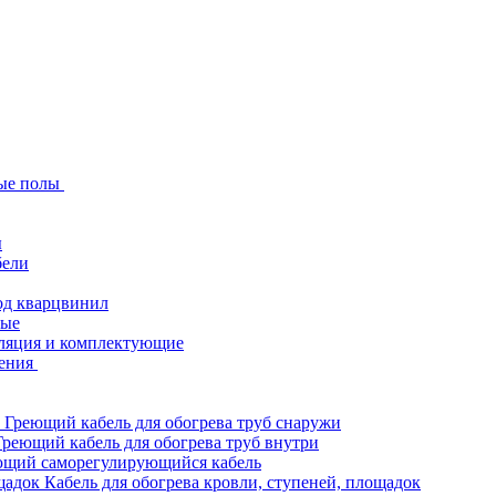
ые полы
ы
бели
од кварцвинил
ные
ляция и комплектующие
ения
Греющий кабель для обогрева труб снаружи
Греющий кабель для обогрева труб внутри
ющий саморегулирующийся кабель
Кабель для обогрева кровли, ступеней, площадок