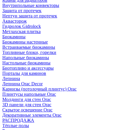
Краны для радиаторов
Внутрипольные конвекторы
Защита от протечек
Нептун защита от протечек
Аквасторож
Гидролок Gidrolock
Метлахская плитка
Биокамины
Биокамины настенные
Встраиваемые биокамины
Топливные блоки, горелки
Напольные биокамины
Настольные биокамины
Биотопливо и аксессуары
Порталы для каминов
Лепнина
Лепнина Orac Decor
Карнизы (потолочный плинтус) Orac
Плинтусы напольные Orac
Молдинги для стен Orac
3D панели для стен Orac
Скрытое освещение Orac
Декоративные элементы Orac
РАСПРОДАЖА
Тёплые полы