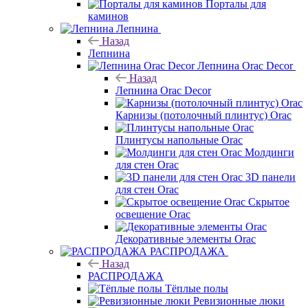
Порталы для
каминов
Лепнина
Назад
Лепнина
Лепнина Orac Decor
Назад
Лепнина Orac Decor
Карнизы (потолочный плинтус) Orac
Плинтусы напольные Orac
Молдинги
для стен Orac
3D панели
для стен Orac
Скрытое
освещение Orac
Декоративные элементы Orac
РАСПРОДАЖА
Назад
РАСПРОДАЖА
Тёплые полы
Ревизионные люки