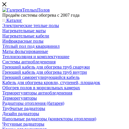
Продаём системы обогрева с 2007 года
Каталог
Электрические теплые полы
Нагревательные маты
Нагревательные кабели
Инфракрасные полы
Тёплый пол под кварцвинил
Маты фольгированные
Теплоизоляция и комплектующие
Системы антиобледенения
Греющий кабель для обогрева труб снаружи
Греющий кабель для обогрева труб внутри
Греющий саморегулирующийся кабель
Кабель для обогрева кровли, ступеней, площадок
Обогрев полов в морозильных камерах
Терморегуляторы антиобледенения
Терморегуляторы
Радиаторы отопления (батарея)
Трубчатые радиаторы
Дизайн радиаторы
Напольные радиаторы (конвекторы отопления)
Чугунные радиаторы