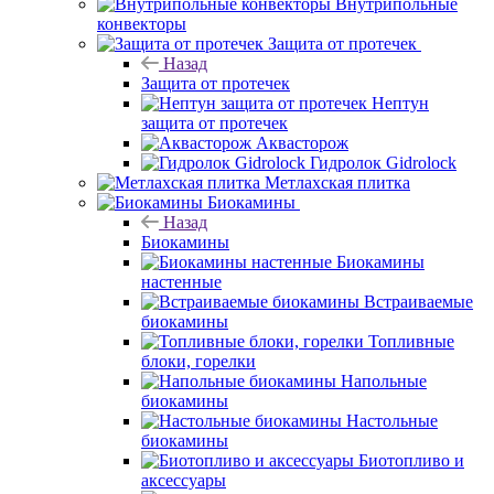
Внутрипольные
конвекторы
Защита от протечек
Назад
Защита от протечек
Нептун
защита от протечек
Аквасторож
Гидролок Gidrolock
Метлахская плитка
Биокамины
Назад
Биокамины
Биокамины
настенные
Встраиваемые
биокамины
Топливные
блоки, горелки
Напольные
биокамины
Настольные
биокамины
Биотопливо и
аксессуары