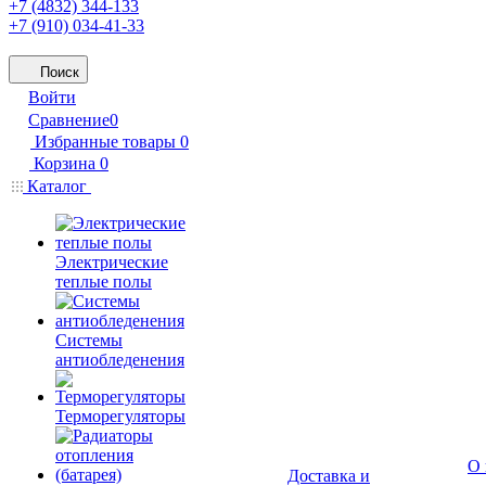
+7 (4832) 344-133
+7 (910) 034-41-33
Поиск
Войти
Сравнение
0
Избранные товары
0
Корзина
0
Каталог
Электрические
теплые полы
Системы
антиобледенения
Терморегуляторы
О 
Доставка и