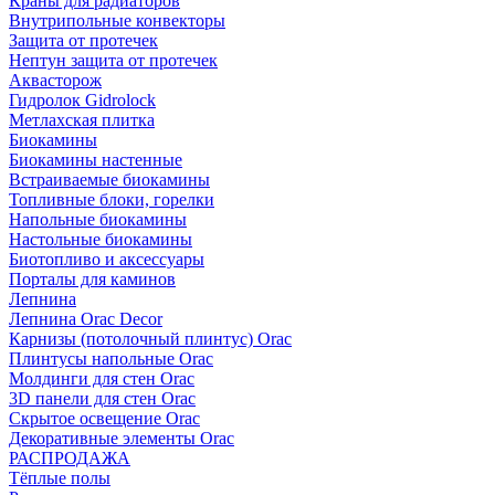
Краны для радиаторов
Внутрипольные конвекторы
Защита от протечек
Нептун защита от протечек
Аквасторож
Гидролок Gidrolock
Метлахская плитка
Биокамины
Биокамины настенные
Встраиваемые биокамины
Топливные блоки, горелки
Напольные биокамины
Настольные биокамины
Биотопливо и аксессуары
Порталы для каминов
Лепнина
Лепнина Orac Decor
Карнизы (потолочный плинтус) Orac
Плинтусы напольные Orac
Молдинги для стен Orac
3D панели для стен Orac
Скрытое освещение Orac
Декоративные элементы Orac
РАСПРОДАЖА
Тёплые полы