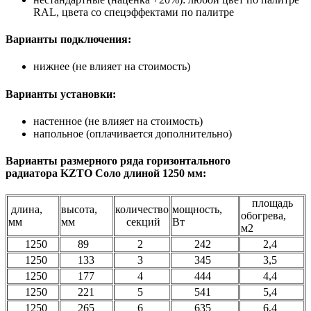
RAL, цвета со спецэффектами по палитре
Варианты подключения:
нижнее (не влияет на стоимость)
Варианты установки:
настенное (не влияет на стоимость)
напольное (оплачивается дополнительно)
Варианты размерного ряда горизонтального
радиатора KZTO Соло длиной 1250 мм:
площадь
длина,
высота,
количество
мощность,
обогрева,
мм
мм
секций
Вт
м2
1250
89
2
242
2,4
1250
133
3
345
3,5
1250
177
4
444
4,4
1250
221
5
541
5,4
1250
265
6
635
6,4