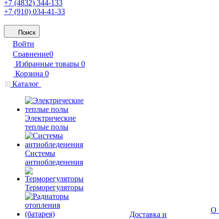
+7 (4832) 344-133
+7 (910) 034-41-33
Поиск
Войти
Сравнение
0
Избранные товары
0
Корзина
0
Каталог
Электрические
теплые полы
Системы
антиобледенения
Терморегуляторы
О 
Доставка и