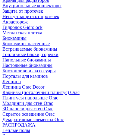
Краны для радиаторов
Внутрипольные конвекторы
Защита от протечек
Нептун защита от протечек
Аквасторож
Гидролок Gidrolock
Метлахская плитка
Биокамины
Биокамины настенные
Встраиваемые биокамины
Топливные блоки, горелки
Напольные биокамины
Настольные биокамины
Биотопливо и аксессуары
Порталы для каминов
Лепнина
Лепнина Orac Decor
Карнизы (потолочный плинтус) Orac
Плинтусы напольные Orac
Молдинги для стен Orac
3D панели для стен Orac
Скрытое освещение Orac
Декоративные элементы Orac
РАСПРОДАЖА
Тёплые полы