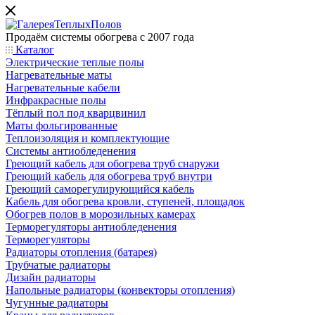
Продаём системы обогрева с 2007 года
Каталог
Электрические теплые полы
Нагревательные маты
Нагревательные кабели
Инфракрасные полы
Тёплый пол под кварцвинил
Маты фольгированные
Теплоизоляция и комплектующие
Системы антиобледенения
Греющий кабель для обогрева труб снаружи
Греющий кабель для обогрева труб внутри
Греющий саморегулирующийся кабель
Кабель для обогрева кровли, ступеней, площадок
Обогрев полов в морозильных камерах
Терморегуляторы антиобледенения
Терморегуляторы
Радиаторы отопления (батарея)
Трубчатые радиаторы
Дизайн радиаторы
Напольные радиаторы (конвекторы отопления)
Чугунные радиаторы