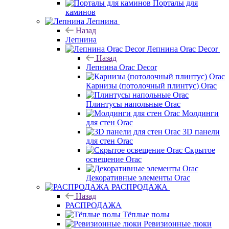
Порталы для
каминов
Лепнина
Назад
Лепнина
Лепнина Orac Decor
Назад
Лепнина Orac Decor
Карнизы (потолочный плинтус) Orac
Плинтусы напольные Orac
Молдинги
для стен Orac
3D панели
для стен Orac
Скрытое
освещение Orac
Декоративные элементы Orac
РАСПРОДАЖА
Назад
РАСПРОДАЖА
Тёплые полы
Ревизионные люки