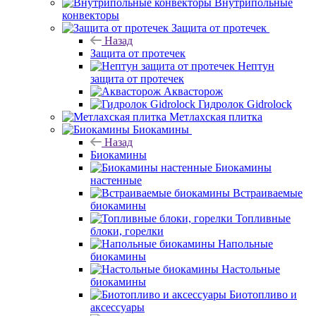
Внутрипольные
конвекторы
Защита от протечек
Назад
Защита от протечек
Нептун
защита от протечек
Аквасторож
Гидролок Gidrolock
Метлахская плитка
Биокамины
Назад
Биокамины
Биокамины
настенные
Встраиваемые
биокамины
Топливные
блоки, горелки
Напольные
биокамины
Настольные
биокамины
Биотопливо и
аксессуары