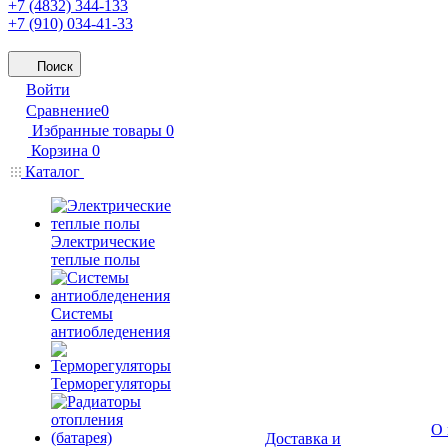
+7 (4832) 344-133
+7 (910) 034-41-33
Поиск
Войти
Сравнение
0
Избранные товары
0
Корзина
0
Каталог
Электрические
теплые полы
Системы
антиобледенения
Терморегуляторы
О 
Доставка и