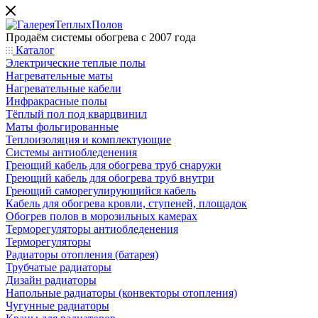
Продаём системы обогрева с 2007 года
Каталог
Электрические теплые полы
Нагревательные маты
Нагревательные кабели
Инфракрасные полы
Тёплый пол под кварцвинил
Маты фольгированные
Теплоизоляция и комплектующие
Системы антиобледенения
Греющий кабель для обогрева труб снаружи
Греющий кабель для обогрева труб внутри
Греющий саморегулирующийся кабель
Кабель для обогрева кровли, ступеней, площадок
Обогрев полов в морозильных камерах
Терморегуляторы антиобледенения
Терморегуляторы
Радиаторы отопления (батарея)
Трубчатые радиаторы
Дизайн радиаторы
Напольные радиаторы (конвекторы отопления)
Чугунные радиаторы