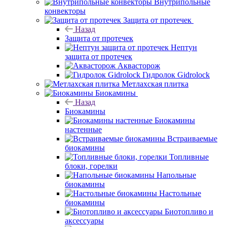
Внутрипольные
конвекторы
Защита от протечек
Назад
Защита от протечек
Нептун
защита от протечек
Аквасторож
Гидролок Gidrolock
Метлахская плитка
Биокамины
Назад
Биокамины
Биокамины
настенные
Встраиваемые
биокамины
Топливные
блоки, горелки
Напольные
биокамины
Настольные
биокамины
Биотопливо и
аксессуары