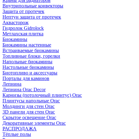
Краны для радиаторов
Внутрипольные конвекторы
Защита от протечек
Нептун защита от протечек
Аквасторож
Гидролок Gidrolock
Метлахская плитка
Биокамины
Биокамины настенные
Встраиваемые биокамины
Топливные блоки, горелки
Напольные биокамины
Настольные биокамины
Биотопливо и аксессуары
Порталы для каминов
Лепнина
Лепнина Orac Decor
Карнизы (потолочный плинтус) Orac
Плинтусы напольные Orac
Молдинги для стен Orac
3D панели для стен Orac
Скрытое освещение Orac
Декоративные элементы Orac
РАСПРОДАЖА
Тёплые полы