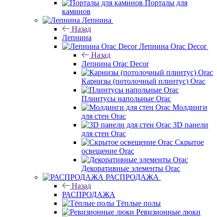
Порталы для
каминов
Лепнина
Назад
Лепнина
Лепнина Orac Decor
Назад
Лепнина Orac Decor
Карнизы (потолочный плинтус) Orac
Плинтусы напольные Orac
Молдинги
для стен Orac
3D панели
для стен Orac
Скрытое
освещение Orac
Декоративные элементы Orac
РАСПРОДАЖА
Назад
РАСПРОДАЖА
Тёплые полы
Ревизионные люки