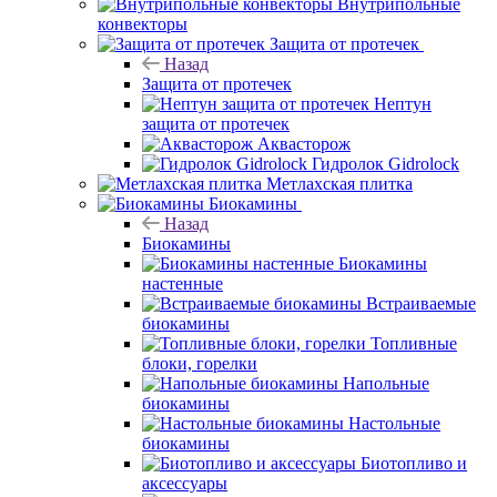
Внутрипольные
конвекторы
Защита от протечек
Назад
Защита от протечек
Нептун
защита от протечек
Аквасторож
Гидролок Gidrolock
Метлахская плитка
Биокамины
Назад
Биокамины
Биокамины
настенные
Встраиваемые
биокамины
Топливные
блоки, горелки
Напольные
биокамины
Настольные
биокамины
Биотопливо и
аксессуары