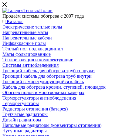
Продаём системы обогрева с 2007 года
Каталог
Электрические теплые полы
Нагревательные маты
Нагревательные кабели
Инфракрасные полы
Тёплый пол под кварцвинил
Маты фольгированные
Теплоизоляция и комплектующие
Системы антиобледенения
Греющий кабель для обогрева труб снаружи
Греющий кабель для обогрева труб внутри
Греющий саморегулирующийся кабель
Кабель для обогрева кровли, ступеней, площадок
Обогрев полов в морозильных камерах
Терморегуляторы антиобледенения
Терморегуляторы
Радиаторы отопления (батарея)
Трубчатые радиаторы
Дизайн радиаторы
Напольные радиаторы (конвекторы отопления)
Чугунные радиаторы