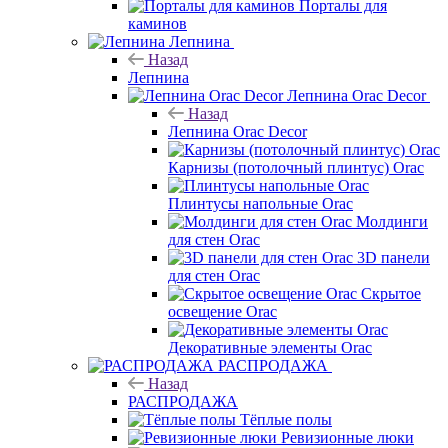
Порталы для
каминов
Лепнина
Назад
Лепнина
Лепнина Orac Decor
Назад
Лепнина Orac Decor
Карнизы (потолочный плинтус) Orac
Плинтусы напольные Orac
Молдинги
для стен Orac
3D панели
для стен Orac
Скрытое
освещение Orac
Декоративные элементы Orac
РАСПРОДАЖА
Назад
РАСПРОДАЖА
Тёплые полы
Ревизионные люки