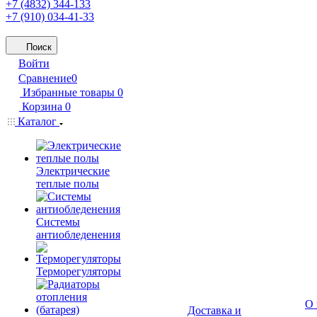
+7 (4832) 344-133
+7 (910) 034-41-33
Поиск
Войти
Сравнение
0
Избранные товары
0
Корзина
0
Каталог
Электрические
теплые полы
Системы
антиобледенения
Терморегуляторы
О 
Доставка и