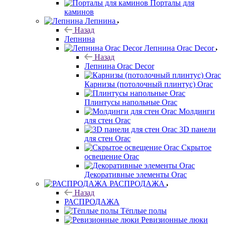
Порталы для
каминов
Лепнина
Назад
Лепнина
Лепнина Orac Decor
Назад
Лепнина Orac Decor
Карнизы (потолочный плинтус) Orac
Плинтусы напольные Orac
Молдинги
для стен Orac
3D панели
для стен Orac
Скрытое
освещение Orac
Декоративные элементы Orac
РАСПРОДАЖА
Назад
РАСПРОДАЖА
Тёплые полы
Ревизионные люки