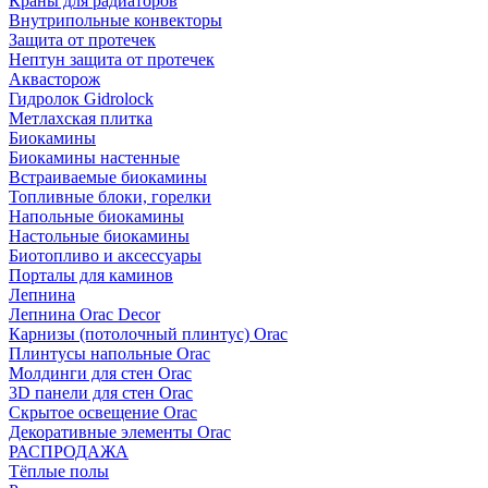
Краны для радиаторов
Внутрипольные конвекторы
Защита от протечек
Нептун защита от протечек
Аквасторож
Гидролок Gidrolock
Метлахская плитка
Биокамины
Биокамины настенные
Встраиваемые биокамины
Топливные блоки, горелки
Напольные биокамины
Настольные биокамины
Биотопливо и аксессуары
Порталы для каминов
Лепнина
Лепнина Orac Decor
Карнизы (потолочный плинтус) Orac
Плинтусы напольные Orac
Молдинги для стен Orac
3D панели для стен Orac
Скрытое освещение Orac
Декоративные элементы Orac
РАСПРОДАЖА
Тёплые полы