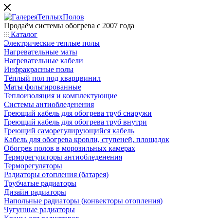
Продаём системы обогрева с 2007 года
Каталог
Электрические теплые полы
Нагревательные маты
Нагревательные кабели
Инфракрасные полы
Тёплый пол под кварцвинил
Маты фольгированные
Теплоизоляция и комплектующие
Системы антиобледенения
Греющий кабель для обогрева труб снаружи
Греющий кабель для обогрева труб внутри
Греющий саморегулирующийся кабель
Кабель для обогрева кровли, ступеней, площадок
Обогрев полов в морозильных камерах
Терморегуляторы антиобледенения
Терморегуляторы
Радиаторы отопления (батарея)
Трубчатые радиаторы
Дизайн радиаторы
Напольные радиаторы (конвекторы отопления)
Чугунные радиаторы