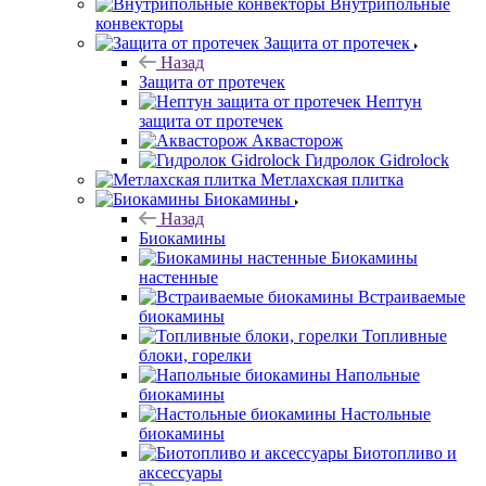
Внутрипольные
конвекторы
Защита от протечек
Назад
Защита от протечек
Нептун
защита от протечек
Аквасторож
Гидролок Gidrolock
Метлахская плитка
Биокамины
Назад
Биокамины
Биокамины
настенные
Встраиваемые
биокамины
Топливные
блоки, горелки
Напольные
биокамины
Настольные
биокамины
Биотопливо и
аксессуары