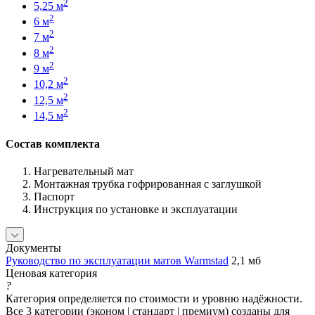
2
5,25 м
2
6 м
2
7 м
2
8 м
2
9 м
2
10,2 м
2
12,5 м
2
14,5 м
Состав комплекта
Нагревательный мат
Монтажная трубка гофрированная с заглушкой
Паспорт
Инструкция по установке и эксплуатации
Документы
Руководство по эксплуатации матов Warmstad
2,1 мб
Ценовая категория
?
Категория определяется по стоимости и уровню надёжности.
Все 3 категории (эконом | стандарт | премиум) созданы для