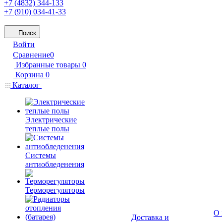
+7 (4832) 344-133
+7 (910) 034-41-33
Поиск
Войти
Сравнение
0
Избранные товары
0
Корзина
0
Каталог
Электрические
теплые полы
Системы
антиобледенения
Терморегуляторы
О 
Доставка и