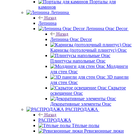
Порталы для
каминов
Лепнина
Назад
Лепнина
Лепнина Orac Decor
Назад
Лепнина Orac Decor
Карнизы (потолочный плинтус) Orac
Плинтусы напольные Orac
Молдинги
для стен Orac
3D панели
для стен Orac
Скрытое
освещение Orac
Декоративные элементы Orac
РАСПРОДАЖА
Назад
РАСПРОДАЖА
Тёплые полы
Ревизионные люки