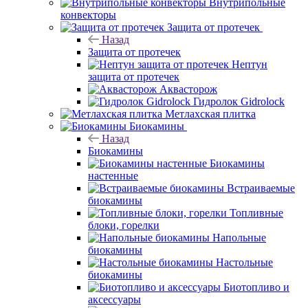
Внутрипольные
конвекторы
Защита от протечек
Назад
Защита от протечек
Нептун
защита от протечек
Аквасторож
Гидролок Gidrolock
Метлахская плитка
Биокамины
Назад
Биокамины
Биокамины
настенные
Встраиваемые
биокамины
Топливные
блоки, горелки
Напольные
биокамины
Настольные
биокамины
Биотопливо и
аксессуары