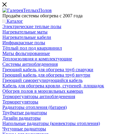
Продаём системы обогрева с 2007 года
Каталог
Электрические теплые полы
Нагревательные маты
Нагревательные кабели
Инфракрасные полы
Тёплый пол под кварцвинил
Маты фольгированные
Теплоизоляция и комплектующие
Системы антиобледенения
Греющий кабель для обогрева труб снаружи
Греющий кабель для обогрева труб внутри
Греющий саморегулирующийся кабель
Кабель для обогрева кровли, ступеней, площадок
Обогрев полов в морозильных камерах
Терморегуляторы антиобледенения
Терморегуляторы
Радиаторы отопления (батарея)
Трубчатые радиаторы
Дизайн радиаторы
Напольные радиаторы (конвекторы отопления)
Чугунные радиаторы