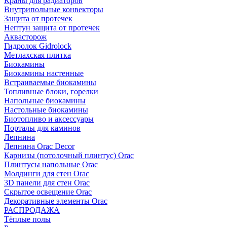
Краны для радиаторов
Внутрипольные конвекторы
Защита от протечек
Нептун защита от протечек
Аквасторож
Гидролок Gidrolock
Метлахская плитка
Биокамины
Биокамины настенные
Встраиваемые биокамины
Топливные блоки, горелки
Напольные биокамины
Настольные биокамины
Биотопливо и аксессуары
Порталы для каминов
Лепнина
Лепнина Orac Decor
Карнизы (потолочный плинтус) Orac
Плинтусы напольные Orac
Молдинги для стен Orac
3D панели для стен Orac
Скрытое освещение Orac
Декоративные элементы Orac
РАСПРОДАЖА
Тёплые полы